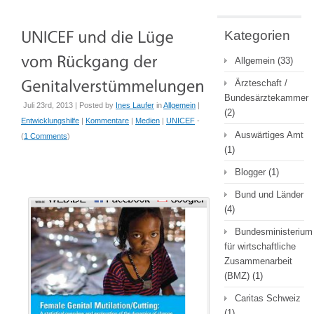
Kategorien
Allgemein
(33)
Ärzteschaft /
Bundesärztekammer
Juli 23rd, 2013 | Posted by
Ines Laufer
in
Allgemein
|
(2)
Entwicklungshilfe
|
Kommentare
|
Medien
|
UNICEF
-
Auswärtiges Amt
(
1 Comments
)
(1)
Blogger
(1)
Bund und Länder
(4)
Bundesministerium
für wirtschaftliche
Zusammenarbeit
(BMZ)
(1)
Caritas Schweiz
(1)