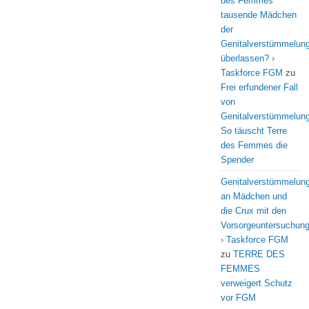
des Femmes
tausende Mädchen
der
Genitalverstümmelun
überlassen? ›
Taskforce FGM
zu
Frei erfundener Fall
von
Genitalverstümmelung
So täuscht Terre
des Femmes die
Spender
Genitalverstümmelun
an Mädchen und
die Crux mit den
Vorsorgeuntersuchun
› Taskforce FGM
zu
TERRE DES
FEMMES
verweigert Schutz
vor FGM