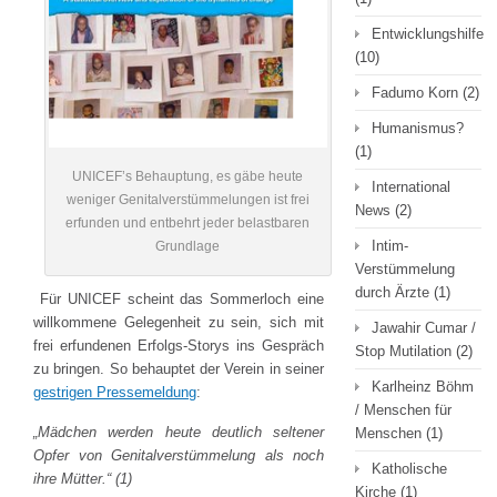
Entwicklungshilfe
(10)
Fadumo Korn
(2)
Humanismus?
(1)
UNICEF’s Behauptung, es gäbe heute
International
weniger Genitalverstümmelungen ist frei
News
(2)
erfunden und entbehrt jeder belastbaren
Intim-
Grundlage
Verstümmelung
durch Ärzte
(1)
Für UNICEF scheint das Sommerloch eine
willkommene Gelegenheit zu sein, sich mit
Jawahir Cumar /
frei erfundenen Erfolgs-Storys ins Gespräch
Stop Mutilation
(2)
zu bringen. So behauptet der Verein in seiner
Karlheinz Böhm
gestrigen Pressemeldung
:
/ Menschen für
„Mädchen werden heute deutlich seltener
Menschen
(1)
Opfer von Genitalverstümmelung als noch
Katholische
ihre Mütter.“ (1)
Kirche
(1)