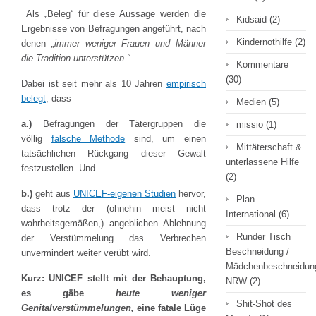
Als „Beleg“ für diese Aussage werden die
Kidsaid
(2)
Ergebnisse von Befragungen angeführt, nach
Kindernothilfe
(2)
denen
„immer weniger Frauen und Männer
die Tradition unterstützen.“
Kommentare
(30)
Dabei ist seit mehr als 10 Jahren
empirisch
belegt
, dass
Medien
(5)
a.)
Befragungen der Tätergruppen die
missio
(1)
völlig
falsche Methode
sind, um einen
Mittäterschaft &
tatsächlichen Rückgang dieser Gewalt
unterlassene Hilfe
festzustellen. Und
(2)
b.)
geht aus
UNICEF-eigenen Studien
hervor,
Plan
dass trotz der (ohnehin meist nicht
International
(6)
wahrheitsgemäßen,) angeblichen Ablehnung
Runder Tisch
der Verstümmelung das Verbrechen
Beschneidung /
unvermindert weiter verübt wird.
Mädchenbeschneidun
Kurz:
UNICEF stellt mit der Behauptung,
NRW
(2)
es gäbe
heute weniger
Shit-Shot des
Genitalverstümmelungen,
eine fatale Lüge