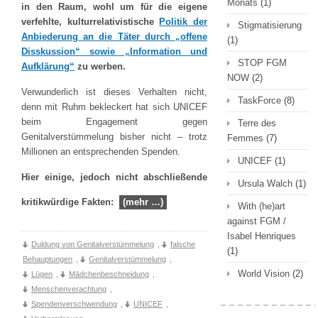
Monats
(1)
in den Raum, wohl um für die eigene
verfehlte, kulturrelativistische
Politik der
Stigmatisierung
Anbiederung an die Täter durch „offene
(1)
Disskussion“ sowie „Information und
STOP FGM
Aufklärung“
zu werben.
NOW
(2)
Verwunderlich ist dieses Verhalten nicht,
TaskForce
(8)
denn mit Ruhm bekleckert hat sich UNICEF
beim Engagement gegen
Terre des
Genitalverstümmelung bisher nicht – trotz
Femmes
(7)
Millionen an entsprechenden Spenden.
UNICEF
(1)
Hier einige, jedoch nicht abschließende
Ursula Walch
(1)
kritikwürdige Fakten:
(mehr …)
With (he)art
against FGM /
Isabel Henriques
Duldung von Genitalverstümmelung
,
falsche
(1)
Behauptungen
,
Genitalverstümmelung
,
World Vision
(2)
Lügen
,
Mädchenbeschneidung
,
Menschenverachtung
,
Spendenverschwendung
,
UNICEF
,