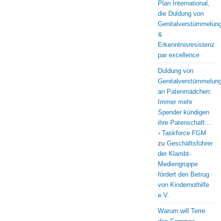
Plan International,
die Duldung von
Genitalverstümmelun
&
Erkenntnisresistenz
par excellence
Duldung von
Genitalverstümmelun
an Patenmädchen:
Immer mehr
Spender kündigen
ihre Patenschaft…
› Taskforce FGM
zu
Geschäftsführer
der Klambt-
Mediengruppe
fördert den Betrug
von Kindernothilfe
e.V.
Warum will Terre