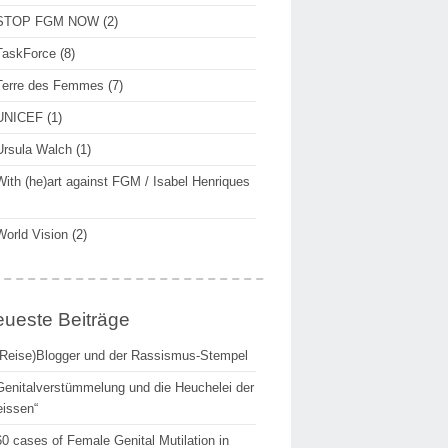
STOP FGM NOW
(2)
TaskForce
(8)
Terre des Femmes
(7)
UNICEF
(1)
Ursula Walch
(1)
With (he)art against FGM / Isabel Henriques
World Vision
(2)
ueste Beiträge
(Reise)Blogger und der Rassismus-Stempel
Genitalverstümmelung und die Heuchelei der
issen“
60 cases of Female Genital Mutilation in