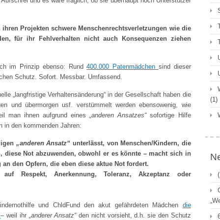
Aufschrei und es wäre fraglich, ob sie überhaupt noch Unterstützer
n ihren Projekten schwere Menschenrechtsverletzungen wie die
en, für ihr Fehlverhalten nicht auch Konsequenzen ziehen
ich im Prinzip ebenso: Rund
400.000 Patenmädchen
sind dieser
auchen Schutz. Sofort. Messbar. Umfassend.
le „langfristige Verhaltensänderung“ in der Gesellschaft haben die
(1)
gen und übermorgen usf. verstümmelt werden ebensowenig, wie
weil man ihnen aufgrund eines
„anderen Ansatzes“
sofortige Hilfe
en in den kommenden Jahren:
digen
„anderen Ansatz“
unterlässt, von Menschen/Kindern, die
en, diese Not abzuwenden, obwohl er es könnte – macht sich in
Ne
n den Opfern, die eben diese aktue Not fordert.
 auf Respekt, Anerkennung, Toleranz, Akzeptanz oder
„We
 Kindernothilfe und ChldFund den akut gefährdeten Mädchen
die
n
– weil ihr
„anderer Ansatz“
den nicht vorsieht, d.h. sie den Schutz