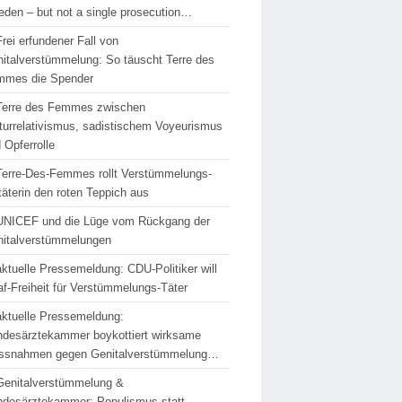
den – but not a single prosecution…
Frei erfundener Fall von
italverstümmelung: So täuscht Terre des
mmes die Spender
Terre des Femmes zwischen
turrelativismus, sadistischem Voyeurismus
 Opferrolle
Terre-Des-Femmes rollt Verstümmelungs-
täterin den roten Teppich aus
UNICEF und die Lüge vom Rückgang der
italverstümmelungen
aktuelle Pressemeldung: CDU-Politiker will
af-Freiheit für Verstümmelungs-Täter
aktuelle Pressemeldung:
desärztekammer boykottiert wirksame
ssnahmen gegen Genitalverstümmelung…
Genitalverstümmelung &
desärztekammer: Populismus statt