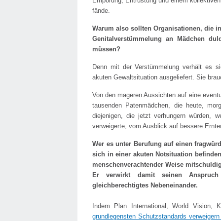
Empörung, Entrüstung und einem kollektiven 
fände.
Warum also sollten Organisationen, die i
Genitalverstümmelung an Mädchen duld
müssen?
Denn mit der Verstümmelung verhält es s
akuten Gewaltsituation ausgeliefert. Sie br
Von den mageren Aussichten auf eine eventuel
tausenden Patenmädchen, die heute, mor
diejenigen, die jetzt verhungern würden, 
verweigerte, vom Ausblick auf bessere Ernt
Wer es unter Berufung auf einen fragwür
sich in einer akuten Notsituation befind
menschenverachtender Weise mitschuldig a
Er verwirkt damit seinen Anspruch
gleichberechtigtes Nebeneinander.
Indem Plan International, World Vision,
grundlegensten Schutzstandards verweiger