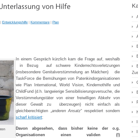
Ka
|
Entwicklungshilfe
|
Kommentare
|
Plan
In einem Gespräch kürzlich kam die Frage auf, weshalb
in Bezug auf schwere Kinderrechtsverletzungen
(insbesondere Genitalverstümmelung an Mädchen) die
Zu
TaskForce die Bemühungen von Patenkindorganisationen
wie Plan International, World Vision, Kindernothilfe und
ChildFund (d.h. langwierige Sensibilisierungsversuche, die
Verstümmelungstäter von einer freiwilligen Abkehr von
dieser Gewalt zu überzeugen) nicht einfach als
gleichberechtigten „
anderen Ansatz
“ respektiert sondern
scharf kritisiert
:
Davon abgesehen, dass bisher keine der o.g.
uten
Organisationen einen validen (!)