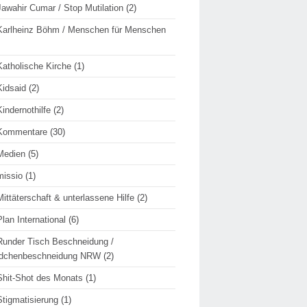
Jawahir Cumar / Stop Mutilation
(2)
Karlheinz Böhm / Menschen für Menschen
Katholische Kirche
(1)
Kidsaid
(2)
Kindernothilfe
(2)
Kommentare
(30)
Medien
(5)
missio
(1)
Mittäterschaft & unterlassene Hilfe
(2)
Plan International
(6)
Runder Tisch Beschneidung /
dchenbeschneidung NRW
(2)
Shit-Shot des Monats
(1)
Stigmatisierung
(1)