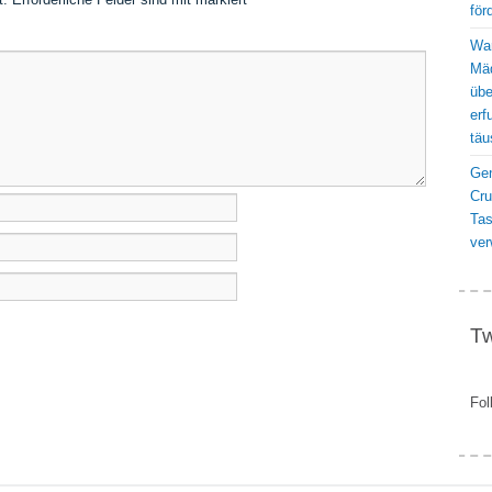
för
War
Mäd
übe
erf
täu
Gen
Cru
Ta
ver
Tw
Fol