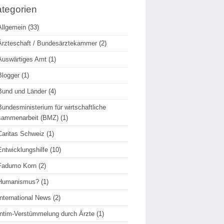
tegorien
Allgemein
(33)
Ärzteschaft / Bundesärztekammer
(2)
Auswärtiges Amt
(1)
Blogger
(1)
Bund und Länder
(4)
Bundesministerium für wirtschaftliche
sammenarbeit (BMZ)
(1)
Caritas Schweiz
(1)
Entwicklungshilfe
(10)
Fadumo Korn
(2)
Humanismus?
(1)
International News
(2)
Intim-Verstümmelung durch Ärzte
(1)