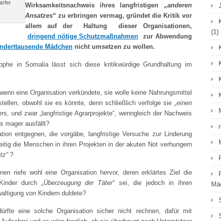
arfer
Wirksamkeitsnachweis ihres langfristigen „
anderen
Ansatzes
“ zu erbringen vermag, gründet die Kritik vor
allem auf der Haltung dieser Organisationen,
(1)
dringend nötige Schutzmaßnahmen
zur Abwendung
underttausende Mädchen
nicht umsetzen zu wollen.
rophe in Somalia lässt sich diese kritikwürdige Grundhaltung im
 wenn eine Organisation verkündete, sie wolle keine Nahrungsmittel
stellen, obwohl sie es könnte, denn schließlich verfolge sie
„einen
, und zwar „langfristige Agrarprojekte“, wenngleich der Nachweis
s mager ausfällt?
ation entgegnen, die vorgäbe, langfristige Versuche zur Linderung
itig die Menschen in ihren Projekten in der akuten Not verhungern
tz“
?
en riefe wohl eine Organisation hervor, deren erklärtes Ziel die
Kinder durch
„Überzeugung der Täter“
sei, die jedoch in ihren
Mä
waltigung von Kindern duldete?
ürfte eine solche Organisation sicher nicht rechnen, dafür mit