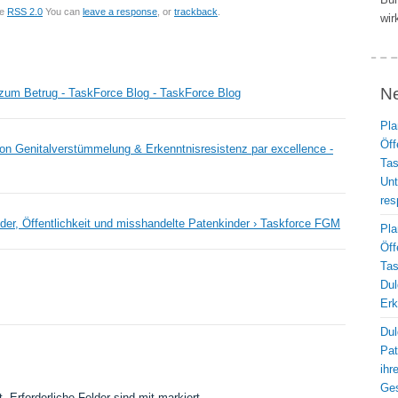
he
RSS 2.0
You can
leave a response
, or
trackback
.
wir
N
fe zum Betrug - TaskForce Blog - TaskForce Blog
Pla
Öff
 von Genitalverstümmelung & Erkenntnisresistenz par excellence -
Ta
Unt
res
nder, Öffentlichkeit und misshandelte Patenkinder › Taskforce FGM
Pla
Öff
Ta
Dul
Erk
Dul
Pat
ihr
Ges
t.
Erforderliche Felder sind mit
markiert