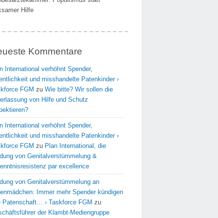
ksamer Hilfe
eueste Kommentare
n International verhöhnt Spender,
entlichkeit und misshandelte Patenkinder ›
skforce FGM
zu
Wie bitte? Wir sollen die
erlassung von Hilfe und Schutz
pektieren?
n International verhöhnt Spender,
entlichkeit und misshandelte Patenkinder ›
skforce FGM
zu
Plan International, die
dung von Genitalverstümmelung &
enntnisresistenz par excellence
dung von Genitalverstümmelung an
enmädchen: Immer mehr Spender kündigen
e Patenschaft… › Taskforce FGM
zu
chäftsführer der Klambt-Mediengruppe