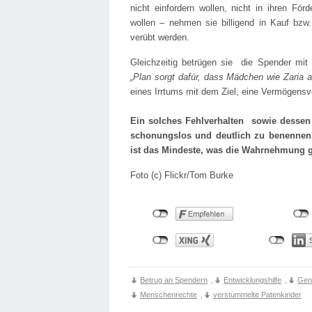
nicht einfordern wollen, nicht in ihren För
wollen – nehmen sie billigend in Kauf bzw.
verübt werden.
Gleichzeitig betrügen sie die Spender mi
„Plan sorgt dafür, dass Mädchen wie Zaria
eines Irrtums mit dem Ziel, eine Vermögensv
Ein solches Fehlverhalten sowie dessen F
schonungslos und deutlich zu benennen,
ist das Mindeste, was die Wahrnehmung ge
Foto (c) Flickr/Tom Burke
Betrug an Spendern
,
Entwicklungshilfe
,
Gen
Menschenrechte
,
verstümmelte Patenkinder