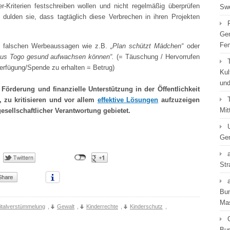
der-Kriterien festschreiben wollen und nicht regelmäßig überprüfen
Swe
 dulden sie, dass tagtäglich diese Verbrechen in ihren Projekten
Gen
Fe
t falschen Werbeaussagen wie z.B.
„Plan schützt Mädchen“
oder
 aus Togo gesund aufwachsen können“.
(= Täuschung / Hervorrufen
erfügung/Spende zu erhalten = Betrug)
Kul
und
örderung und finanzielle Unterstützung in der Öffentlichkeit
 zu kritisieren und vor allem
effektive Lösungen
aufzuzeigen
Mit
sellschaftlicher Verantwortung gebietet.
Gen
Str
Bun
Ma
italverstümmelung
,
Gewalt
,
Kinderrechte
,
Kinderschutz
,
Bun