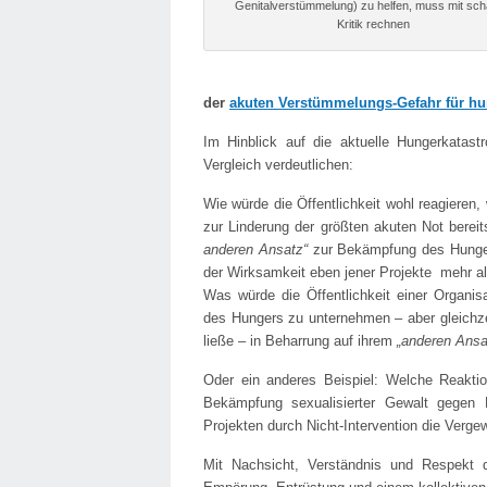
Genitalverstümmelung) zu helfen, muss mit sch
Kritik rechnen
der
akuten Verstümmelungs-Gefahr für h
Im Hinblick auf die aktuelle Hungerkatast
Vergleich verdeutlichen:
Wie würde die Öffentlichkeit wohl reagieren,
zur Linderung der größten akuten Not bereit
anderen Ansatz“
zur Bekämpfung des Hungers
der Wirksamkeit eben jener Projekte mehr al
Was würde die Öffentlichkeit einer Organis
des Hungers zu unternehmen – aber gleichze
ließe – in Beharrung auf ihrem
„anderen Ansa
Oder ein anderes Beispiel: Welche Reaktion
Bekämpfung sexualisierter Gewalt gegen 
Projekten durch Nicht-Intervention die Verge
Mit Nachsicht, Verständnis und Respekt d