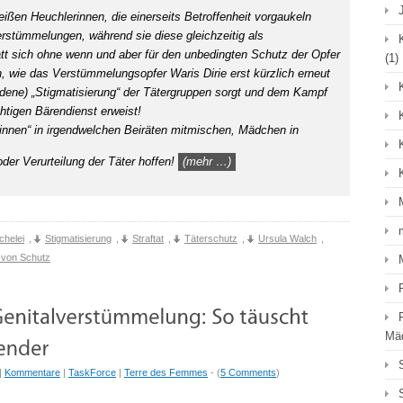
eißen Heuchlerinnen, die einerseits Betroffenheit vorgaukeln
rstümmelungen, während sie diese gleichzeitig als
tt sich ohne wenn und aber für den unbedingten Schutz der Opfer
(1)
n, wie das Verstümmelungsopfer Waris Dirie erst kürzlich erneut
fundene) „Stigmatisierung“ der Tätergruppen sorgt und dem Kampf
tigen Bärendienst erweist!
innen“ in irgendwelchen Beiräten mitmischen, Mädchen in
oder Verurteilung der Täter hoffen!
(mehr …)
chelei
,
Stigmatisierung
,
Straftat
,
Täterschutz
,
Ursula Walch
,
 von Schutz
Mä
|
Kommentare
|
TaskForce
|
Terre des Femmes
- (
5 Comments
)