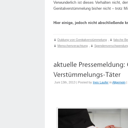
Verwunderlich ist dieses Verhalten nicht,
Genitalverstümmelung bisher nicht – trotz M
Hier einige, jedoch nicht abschließende k
Duldung von Genitalverstümmelung
,
falsche B
Menschenverachtung
,
Spendenverschwendun
Juni 13th, 2013 | Posted by
Ines Laufer
in
Allgemein
|