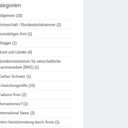
tegorien
Allgemein
(33)
Ärzteschaft / Bundesärztekammer
(2)
Auswärtiges Amt
(1)
Blogger
(1)
Bund und Länder
(4)
Bundesministerium für wirtschaftliche
sammenarbeit (BMZ)
(1)
Caritas Schweiz
(1)
Entwicklungshilfe
(10)
Fadumo Korn
(2)
Humanismus?
(1)
International News
(2)
Intim-Verstümmelung durch Ärzte
(1)