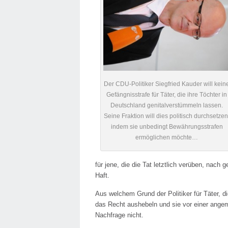
Der CDU-Politiker Siegfried Kauder will kein
Gefängnisstrafe für Täter, die ihre Töchter in
Deutschland genitalverstümmeln lassen.
Seine Fraktion will dies politisch durchsetzen
indem sie unbedingt Bewährungsstrafen
ermöglichen möchte…
für jene, die die Tat letztlich verüben, nac
Haft.
Aus welchem Grund der Politiker für Täter, di
das Recht aushebeln und sie vor einer angem
Nachfrage nicht.