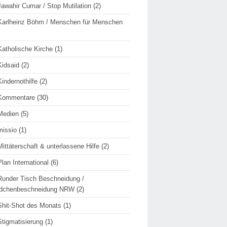
Jawahir Cumar / Stop Mutilation
(2)
Karlheinz Böhm / Menschen für Menschen
Katholische Kirche
(1)
Kidsaid
(2)
Kindernothilfe
(2)
Kommentare
(30)
Medien
(5)
missio
(1)
Mittäterschaft & unterlassene Hilfe
(2)
Plan International
(6)
Runder Tisch Beschneidung /
dchenbeschneidung NRW
(2)
Shit-Shot des Monats
(1)
Stigmatisierung
(1)