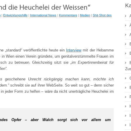
Ka
n
|
Entwicklungshilfe
|
International News
|
Kommentare
|
Medien
|
Shit-Shot des
he „standard“ veröffentlichte heute ein
Interview
mit der Hebamme
e in Wien einen Verein gründete, um genitalverstümmelte Frauen im
sch zu betreuen. Gleichzeitig sitzt sie
„im Expertinnenbeirat für
ien“.
Zu
s geschehene Unrecht rückgängig machen kann, möchte ich
dern.“
schreibt sie auf ihrer WebSeite. So weit so gut – denn sicher
 in jeder Form zu helfen – wäre da nicht unerträgliche Heuchelei im
ndes Opfer – aber Walch sorgt sich vor allem um