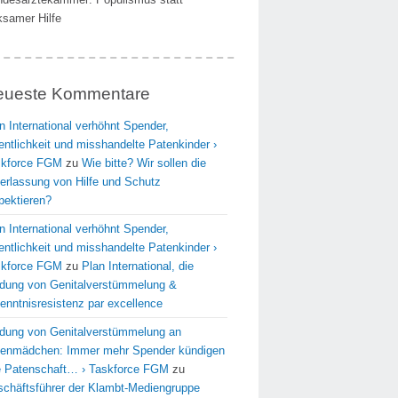
ksamer Hilfe
eueste Kommentare
n International verhöhnt Spender,
entlichkeit und misshandelte Patenkinder ›
skforce FGM
zu
Wie bitte? Wir sollen die
erlassung von Hilfe und Schutz
pektieren?
n International verhöhnt Spender,
entlichkeit und misshandelte Patenkinder ›
skforce FGM
zu
Plan International, die
dung von Genitalverstümmelung &
enntnisresistenz par excellence
dung von Genitalverstümmelung an
enmädchen: Immer mehr Spender kündigen
e Patenschaft… › Taskforce FGM
zu
chäftsführer der Klambt-Mediengruppe