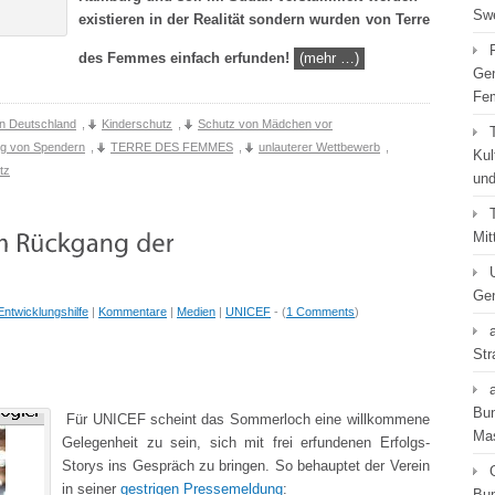
Swe
existieren in der Realität sondern wurden von Terre
des Femmes einfach erfunden!
(mehr …)
Gen
Fe
in Deutschland
,
Kinderschutz
,
Schutz von Mädchen vor
g von Spendern
,
TERRE DES FEMMES
,
unlauterer Wettbewerb
,
Kul
tz
und
Mit
Gen
Entwicklungshilfe
|
Kommentare
|
Medien
|
UNICEF
- (
1 Comments
)
Str
Bun
Für UNICEF scheint das Sommerloch eine willkommene
Ma
Gelegenheit zu sein, sich mit frei erfundenen Erfolgs-
Storys ins Gespräch zu bringen. So behauptet der Verein
in seiner
gestrigen Pressemeldung
:
Bun