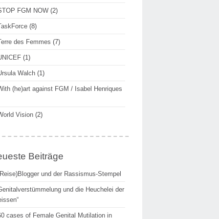
STOP FGM NOW
(2)
TaskForce
(8)
Terre des Femmes
(7)
UNICEF
(1)
Ursula Walch
(1)
With (he)art against FGM / Isabel Henriques
World Vision
(2)
ueste Beiträge
(Reise)Blogger und der Rassismus-Stempel
Genitalverstümmelung und die Heuchelei der
issen“
60 cases of Female Genital Mutilation in