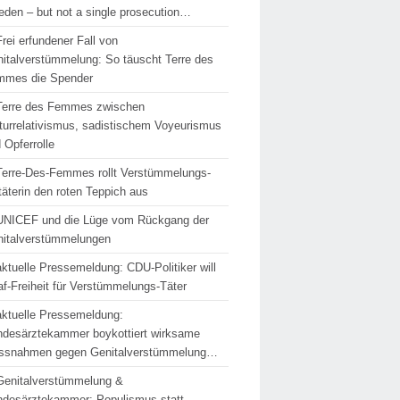
den – but not a single prosecution…
Frei erfundener Fall von
italverstümmelung: So täuscht Terre des
mmes die Spender
Terre des Femmes zwischen
turrelativismus, sadistischem Voyeurismus
 Opferrolle
Terre-Des-Femmes rollt Verstümmelungs-
täterin den roten Teppich aus
UNICEF und die Lüge vom Rückgang der
italverstümmelungen
aktuelle Pressemeldung: CDU-Politiker will
af-Freiheit für Verstümmelungs-Täter
aktuelle Pressemeldung:
desärztekammer boykottiert wirksame
ssnahmen gegen Genitalverstümmelung…
Genitalverstümmelung &
desärztekammer: Populismus statt