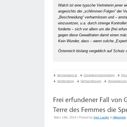
Walch ist eine typsche Vertreterin jener w
angesichts der „schlimmen Folgen“ der Ve
„Beschneidung“ verharmlosen und – ansta
einzusetzen, u.a. durch strenge Kontrolle
forderte – sich vor allem um die (frei er
gegen diese Gewalttaten damit einen mäch
Kein Wunder, dass – wenn solche „Expert
Österreich bislang vergeblich auf Schutz 
derstandard.at
,
Genitalverstümmelung
,
Heu
Verblendung
,
Verharmlosung
,
Verweigerung
März 14th, 2014 | Posted by
Ines Laufer
in
Allgemein