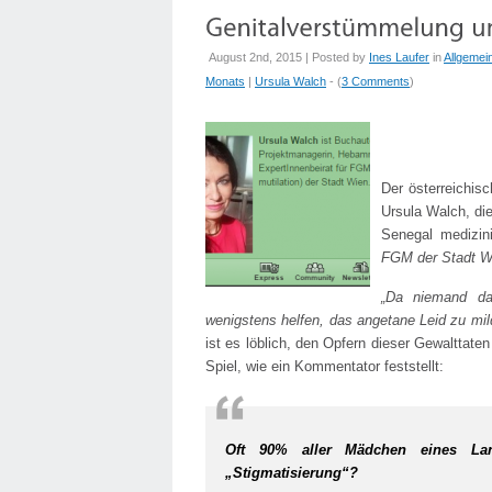
August 2nd, 2015 | Posted by
Ines Laufer
in
Allgemei
Monats
|
Ursula Walch
- (
3 Comments
)
Der österreichisc
Ursula Walch, di
Senegal medizini
FGM der Stadt W
„Da niemand da
wenigstens helfen, das angetane Leid zu mil
ist es löblich, den Opfern dieser Gewalttaten
Spiel, wie ein Kommentator feststellt:
Oft 90% aller Mädchen eines La
„Stigmatisierung“?