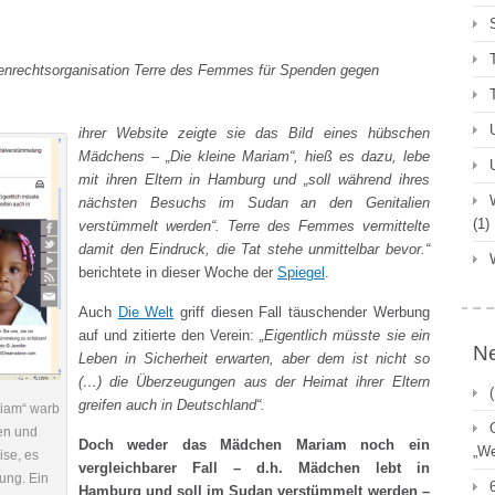
auenrechtsorganisation Terre des Femmes für Spenden gegen
ihrer Website zeigte sie das Bild eines hübschen
Mädchens – „Die kleine Mariam“, hieß es dazu, lebe
mit ihren Eltern in Hamburg und „soll während ihres
nächsten Besuchs im Sudan an den Genitalien
(1)
verstümmelt werden“. Terre des Femmes vermittelte
damit den Eindruck, die Tat stehe unmittelbar bevor.“
berichtete in dieser Woche der
Spiegel
.
Auch
Die Welt
griff diesen Fall täuschender Werbung
auf und zitierte den Verein:
„Eigentlich müsste sie ein
Ne
Leben in Sicherheit erwarten, aber dem ist nicht so
(…) die Überzeugungen aus der Heimat ihrer Eltern
greifen auch in Deutschland“.
riam“ warb
en und
Doch weder das Mädchen Mariam noch ein
„We
ise, es
vergleichbarer Fall – d.h. Mädchen lebt in
ung. Ein
Hamburg und soll im Sudan verstümmelt werden –