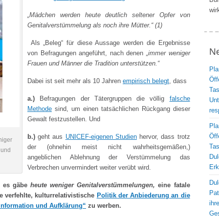
wir
„Mädchen werden heute deutlich seltener Opfer von
Genitalverstümmelung als noch ihre Mütter.“ (1)
Als „Beleg“ für diese Aussage werden die Ergebnisse
N
von Befragungen angeführt, nach denen
„immer weniger
Frauen und Männer die Tradition unterstützen.“
Pla
Öff
Dabei ist seit mehr als 10 Jahren
empirisch belegt
, dass
Ta
a.)
Befragungen der Tätergruppen die völlig
falsche
Unt
Methode
sind, um einen tatsächlichen Rückgang dieser
res
Gewalt festzustellen. Und
Pla
Öff
b.)
geht aus
UNICEF-eigenen Studien
hervor, dass trotz
niger
Ta
der (ohnehin meist nicht wahrheitsgemäßen,)
 und
Dul
angeblichen Ablehnung der Verstümmelung das
Erk
Verbrechen unvermindert weiter verübt wird.
Dul
, es gäbe
heute weniger Genitalverstümmelungen,
eine fatale
Pat
verfehlte, kulturrelativistische
Politik der Anbiederung an die
ihr
Information und Aufklärung“
zu werben.
Ges