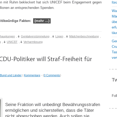
 denn mit Ruhm bekleckert hat sich UNICEF beim Engagement gegen
för
illionen an entsprechenden Spenden.
War
Mäd
ritikwürdige Fakten:
(mehr …)
übe
erf
täu
ehauptungen
,
Genitalverstümmelung
,
Lügen
,
Mädchenbeschneidung
,
Gen
g
,
UNICEF
,
Verharmlosung
Cru
Ta
ver
Bund und Länder
|
Kommentare
- (
0 Comments
)
Tw
Fol
Seine Fraktion will unbedingt Bewährungsstrafen
ermöglichen und sicherstellen, dass die Täter
nicht abgeschoben werden. Auch sollen sie