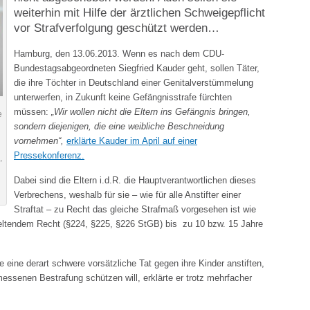
weiterhin mit Hilfe der ärztlichen Schweigepflicht
vor Strafverfolgung geschützt werden…
Hamburg, den 13.06.2013. Wenn es nach dem CDU-
Bundestagsabgeordneten Siegfried Kauder geht, sollen Täter,
die ihre Töchter in Deutschland einer Genitalverstümmelung
unterwerfen, in Zukunft keine Gefängnisstrafe fürchten
müssen:
„Wir wollen nicht die Eltern ins Gefängnis bringen,
e
sondern diejenigen, die eine weibliche Beschneidung
vornehmen“,
erklärte Kauder im April auf einer
Pressekonferenz.
,
Dabei sind die Eltern i.d.R. die Hauptverantwortlichen dieses
Verbrechens, weshalb für sie – wie für alle Anstifter einer
Straftat – zu Recht das gleiche Strafmaß vorgesehen ist wie
h geltendem Recht (§224, §225, §226 StGB) bis zu 10 bzw. 15 Jahre
e eine derart schwere vorsätzliche Tat gegen ihre Kinder anstiften,
essenen Bestrafung schützen will, erklärte er trotz mehrfacher