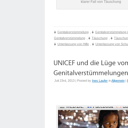
klarer Fall von Täuschung
Genitalverstümmelung
,
Genitalverstümmelung 
Genitalverstümmelung
,
Täuschung
,
Täuschun
Unterlassung von Hilfe
,
Unterlassung von Schu
Juli 23rd, 2013 | Posted by
Ines Laufer
in
Allgemein
|