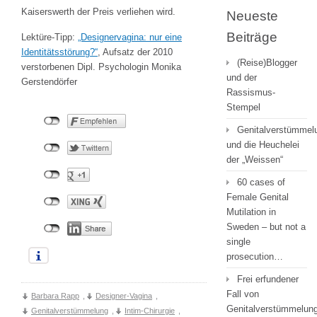
Kaiserswerth der Preis verliehen wird.
Neueste
Beiträge
Lektüre-Tipp:
„Designervagina: nur eine
Identitätsstörung?“
, Aufsatz der 2010
(Reise)Blogger
verstorbenen Dipl. Psychologin Monika
und der
Gerstendörfer
Rassismus-
Stempel
Genitalverstümmel
und die Heuchelei
der „Weissen“
60 cases of
Female Genital
Mutilation in
Sweden – but not a
single
prosecution…
Frei erfundener
Fall von
Barbara Rapp
,
Designer-Vagina
,
Genitalverstümmelung
Genitalverstümmelung
,
Intim-Chirurgie
,