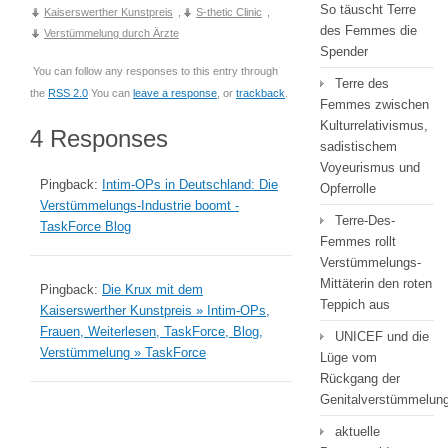
So täuscht Terre
Kaiserswerther Kunstpreis
,
S-thetic Clinic
,
des Femmes die
Verstümmelung durch Ärzte
Spender
You can follow any responses to this entry through
Terre des
the
RSS 2.0
You can
leave a response
, or
trackback
.
Femmes zwischen
Kulturrelativismus,
4 Responses
sadistischem
Voyeurismus und
Pingback:
Intim-OPs in Deutschland: Die
Opferrolle
Verstümmelungs-Industrie boomt -
Terre-Des-
TaskForce Blog
Femmes rollt
Verstümmelungs-
Mittäterin den roten
Pingback:
Die Krux mit dem
Teppich aus
Kaiserswerther Kunstpreis » Intim-OPs,
Frauen, Weiterlesen, TaskForce, Blog,
UNICEF und die
Verstümmelung » TaskForce
Lüge vom
Rückgang der
Genitalverstümmelun
aktuelle