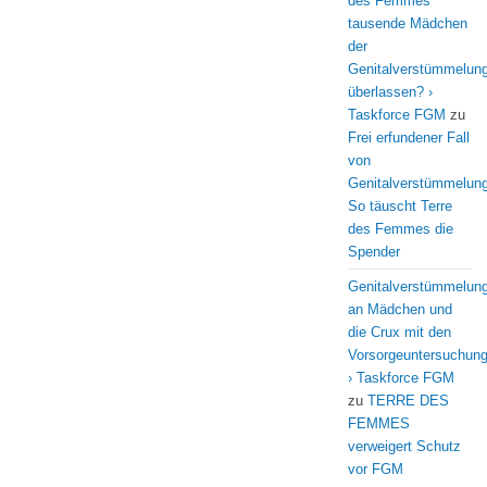
des Femmes
tausende Mädchen
der
Genitalverstümmelun
überlassen? ›
Taskforce FGM
zu
Frei erfundener Fall
von
Genitalverstümmelung
So täuscht Terre
des Femmes die
Spender
Genitalverstümmelun
an Mädchen und
die Crux mit den
Vorsorgeuntersuchun
› Taskforce FGM
zu
TERRE DES
FEMMES
verweigert Schutz
vor FGM