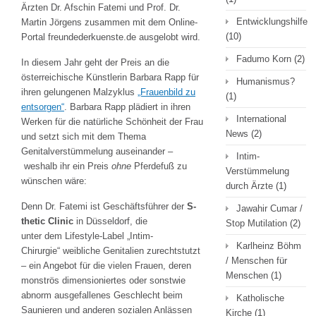
Ärzten Dr. Afschin Fatemi und Prof. Dr.
Entwicklungshilfe
Martin Jörgens zusammen mit dem Online-
(10)
Portal freundederkuenste.de ausgelobt wird.
Fadumo Korn
(2)
In diesem Jahr geht der Preis an die
österreichische Künstlerin Barbara Rapp für
Humanismus?
ihren gelungenen Malzyklus
„Frauenbild zu
(1)
entsorgen“
. Barbara Rapp plädiert in ihren
International
Werken für die natürliche Schönheit der Frau
News
(2)
und setzt sich mit dem Thema
Genitalverstümmelung auseinander –
Intim-
weshalb ihr ein Preis
ohne
Pferdefuß zu
Verstümmelung
wünschen wäre:
durch Ärzte
(1)
Denn Dr. Fatemi ist Geschäftsführer der
S-
Jawahir Cumar /
thetic Clinic
in Düsseldorf, die
Stop Mutilation
(2)
unter dem Lifestyle-Label „Intim-
Karlheinz Böhm
Chirurgie“ weibliche Genitalien zurechtstutzt
/ Menschen für
– ein Angebot für die vielen Frauen, deren
Menschen
(1)
monströs dimensioniertes oder sonstwie
abnorm ausgefallenes Geschlecht beim
Katholische
Saunieren und anderen sozialen Anlässen
Kirche
(1)