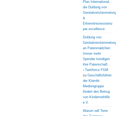
Plan International,
die Duldung von
Genitalverstümmelun
&
Erkenntnisresistenz
par excellence
Duldung von
Genitalverstümmelun
an Patenmädchen:
Immer mehr
Spender kündigen
ihre Patenschaft…
› Taskforce FGM
zu
Geschäftsführer
der Klambt-
Mediengruppe
fördert den Betrug
von Kindernothilfe
e.V.
Warum will Terre