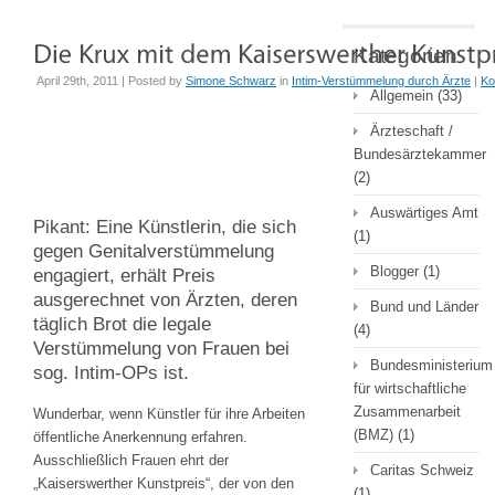
Kategorien
April 29th, 2011 | Posted by
Simone Schwarz
in
Intim-Verstümmelung durch Ärzte
|
Ko
Allgemein
(33)
Ärzteschaft /
Bundesärztekammer
(2)
Auswärtiges Amt
Pikant: Eine Künstlerin, die sich
(1)
gegen Genitalverstümmelung
Blogger
(1)
engagiert, erhält Preis
ausgerechnet von Ärzten, deren
Bund und Länder
täglich Brot die legale
(4)
Verstümmelung von Frauen bei
Bundesministerium
sog. Intim-OPs ist.
für wirtschaftliche
Zusammenarbeit
Wunderbar, wenn Künstler für ihre Arbeiten
(BMZ)
(1)
öffentliche Anerkennung erfahren.
Ausschließlich Frauen ehrt der
Caritas Schweiz
„Kaiserswerther Kunstpreis“, der von den
(1)