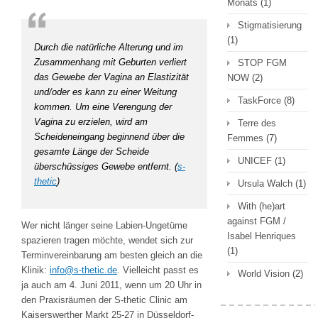
Monats
(1)
Stigmatisierung
(1)
Durch die natürliche Alterung und im
Zusammenhang mit Geburten verliert
STOP FGM
das Gewebe der Vagina an Elastizität
NOW
(2)
und/oder es kann zu einer Weitung
TaskForce
(8)
kommen. Um eine Verengung der
Vagina zu erzielen, wird am
Terre des
Scheideneingang beginnend über die
Femmes
(7)
gesamte Länge der Scheide
UNICEF
(1)
überschüssiges Gewebe entfernt. (
s-
thetic
)
Ursula Walch
(1)
With (he)art
against FGM /
Wer nicht länger seine Labien-Ungetüme
Isabel Henriques
spazieren tragen möchte, wendet sich zur
(1)
Terminvereinbarung am besten gleich an die
Klinik:
info@s-thetic.de
. Vielleicht passt es
World Vision
(2)
ja auch am 4. Juni 2011, wenn um 20 Uhr in
den Praxisräumen der S-thetic Clinic am
Kaiserswerther Markt 25-27 in Düsseldorf-