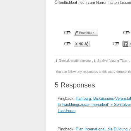
Öffentlichkeit noch zum Narren halten lasse
Genitalverstümmelung
,
Strafverfolgung Täter
,
You can follow any responses to this entry through t
5 Responses
Pingback:
Hamburg: Diskussions-Veranstal
Entwicklungszusammenarbeit” » Genitalve
TaskForce
Pingback:
Plan International, die Duldun