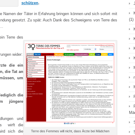
schützen
.
e Namen der Täter in Erfahrung bringen können und sich sofort mit
(1)
indung gesetzt. Zu spät: Auch Dank des Schweigens von Terre des
t…
ein Terre des
rungen wider:
zte die ein
n, die Tat an
 müssen, um
ediglich die
um jüngere
Mä
dlungen und
s wirft die
ird sich die
Terre des Femmes will nicht, dass Ärzte bei Mädchen