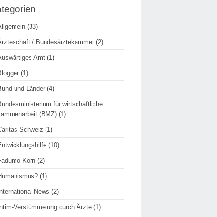
tegorien
Allgemein
(33)
Ärzteschaft / Bundesärztekammer
(2)
Auswärtiges Amt
(1)
Blogger
(1)
Bund und Länder
(4)
Bundesministerium für wirtschaftliche
sammenarbeit (BMZ)
(1)
Caritas Schweiz
(1)
Entwicklungshilfe
(10)
Fadumo Korn
(2)
Humanismus?
(1)
International News
(2)
Intim-Verstümmelung durch Ärzte
(1)