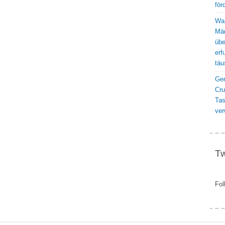
för
War
Mäd
übe
erf
täu
Gen
Cru
Ta
ver
Tw
Fol