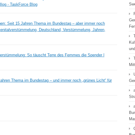
Swe
Blog - TaskForce Blog
Gen
en: Seit 15 Jahren Thema im Bundestag – aber immer noch
Fe
 Genitalverstümmelung, Deutschland, Verstümmelung, Jahren,
Kul
und
lverstümmelung: So täuscht Terre des Femmes die Spender |
Mit
Jahren Thema im Bundestag – und immer noch „grünes Licht“ für
Gen
Str
Bun
Ma
Bun