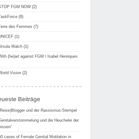
STOP FGM NOW
(2)
TaskForce
(8)
Terre des Femmes
(7)
UNICEF
(1)
Ursula Walch
(1)
With (he)art against FGM / Isabel Henriques
World Vision
(2)
ueste Beiträge
(Reise)Blogger und der Rassismus-Stempel
Genitalverstümmelung und die Heuchelei der
issen“
60 cases of Female Genital Mutilation in