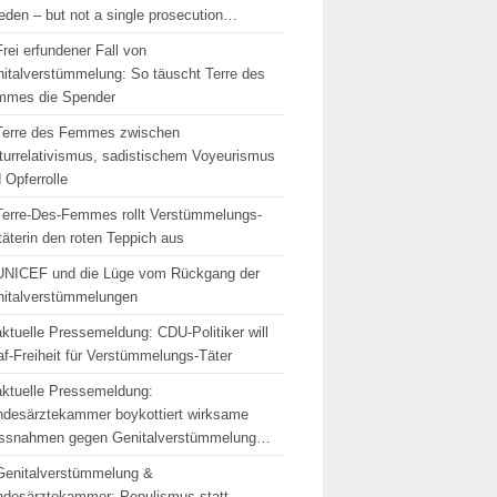
den – but not a single prosecution…
Frei erfundener Fall von
italverstümmelung: So täuscht Terre des
mmes die Spender
Terre des Femmes zwischen
turrelativismus, sadistischem Voyeurismus
 Opferrolle
Terre-Des-Femmes rollt Verstümmelungs-
täterin den roten Teppich aus
UNICEF und die Lüge vom Rückgang der
italverstümmelungen
aktuelle Pressemeldung: CDU-Politiker will
af-Freiheit für Verstümmelungs-Täter
aktuelle Pressemeldung:
desärztekammer boykottiert wirksame
ssnahmen gegen Genitalverstümmelung…
Genitalverstümmelung &
desärztekammer: Populismus statt