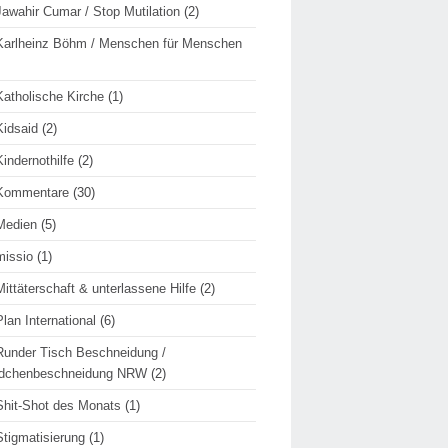
Jawahir Cumar / Stop Mutilation
(2)
Karlheinz Böhm / Menschen für Menschen
Katholische Kirche
(1)
Kidsaid
(2)
Kindernothilfe
(2)
Kommentare
(30)
Medien
(5)
missio
(1)
Mittäterschaft & unterlassene Hilfe
(2)
Plan International
(6)
Runder Tisch Beschneidung /
dchenbeschneidung NRW
(2)
Shit-Shot des Monats
(1)
Stigmatisierung
(1)