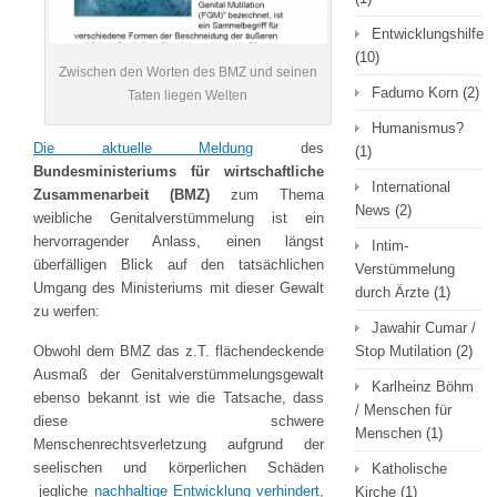
Entwicklungshilfe
(10)
Zwischen den Worten des BMZ und seinen
Fadumo Korn
(2)
Taten liegen Welten
Humanismus?
Die aktuelle Meldung
des
(1)
Bundesministeriums für wirtschaftliche
International
Zusammenarbeit (BMZ)
zum Thema
News
(2)
weibliche Genitalverstümmelung ist ein
hervorragender Anlass, einen längst
Intim-
überfälligen Blick auf den tatsächlichen
Verstümmelung
Umgang des Ministeriums mit dieser Gewalt
durch Ärzte
(1)
zu werfen:
Jawahir Cumar /
Obwohl dem BMZ das z.T. flächendeckende
Stop Mutilation
(2)
Ausmaß der Genitalverstümmelungsgewalt
Karlheinz Böhm
ebenso bekannt ist wie die Tatsache, dass
/ Menschen für
diese schwere
Menschen
(1)
Menschenrechtsverletzung aufgrund der
seelischen und körperlichen Schäden
Katholische
jegliche
nachhaltige Entwicklung verhindert
,
Kirche
(1)