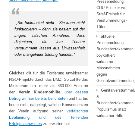
Pressemeldung:
CDU-Politiker will
Straf-Freiheit für
Verstümmelungs-
„Sie funktioniert nicht. Sie kann nicht
Täter
funktionieren – denn sie basiert auf der
irrigen, falschen Annahme, dass
aktuelle
diejenigen, die ihre Töchter
Pressemeldung:
verstümmeln lassen aus Unwissenheit
Bundesärztekammer
oder mangelnder Bildung handeln.“
boykottiert
wirksame
Massnahmen
Gleiches gilt für die Förderung unwirksamer
gegen
NGO-Projekte durch das BMZ: So zahlte das
Genitalverstümmelu
Ministerum u.a. mehr als 360.000 Euro an
Genitalverstümmel
den
Verein Kindernothilfe,
über dessen
&
Betrug wir hier bereits berichteten
und hat bis
Bundesärztekammer:
heute nicht dargelegt, welche Konsequenzen
Populismus statt
der Verein aufgrund seiner
verfälschten
wirksamer Hilfe
Evaluierung und des fehlenden
Erfolgsnachweises
zu erwarten hat.