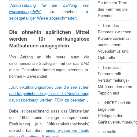
So täuscht Terre
Voraussetzung für die Zahlung von
des Femmes die
Entwicklungshilfe“
zu machen, in
Spender
selbstgefälliger Weise abgeschmettert
.
Terre des
Die ohnehin spärlichen Mittel
Femmes zwischen
werden für wirkungslose
Kulturrelativismus,
sadistischem
Maßnahmen ausgegeben:
Voyeurismus und
Von Anfang an bis heute lautet die
Opferrolle
eindimensionale Strategie – mit der das BMZ
Terre-Des-
meint Genitalverstümmelungen beenden zu
Femmes rollt
können – unverändert:
Verstümmelungs-
Mittäterin den roten
„
Durch Auf­klärungs­arbeit über die seelischen
Teppich aus
und körperlichen Folgen soll die Be­völkerung
davon überzeugt werden, FGM zu beenden.
„
UNICEF und die
Lüge vom
Dabei ist bezeichnend, dass das Ministerium
Rückgang der
seit 1999 keine einzige entsprechende
Genitalverstümmelun
Evaluierung (d.h. Wirksamkeitsnachweis)
erbracht hat, denn
eines wissen wir heute
aktuelle
sicher über diese „Strategie“
: