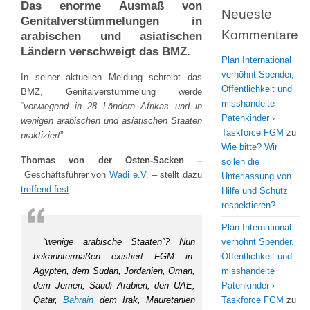
Das enorme Ausmaß von
Neueste
Genitalverstümmelungen in
Kommentare
arabischen und asiatischen
Ländern verschweigt das BMZ.
Plan International
verhöhnt Spender,
In seiner aktuellen Meldung schreibt das
Öffentlichkeit und
BMZ, Genitalverstümmelung werde
misshandelte
“
vorwiegend in 28 Ländern Afrikas und in
Patenkinder ›
wenigen arabischen und asiatischen Staaten
Taskforce FGM
zu
praktiziert
”.
Wie bitte? Wir
Thomas von der Osten-Sacken –
sollen die
Geschäftsführer von
Wadi e.V.
– stellt dazu
Unterlassung von
treffend fest
:
Hilfe und Schutz
respektieren?
Plan International
“wenige arabische Staaten”? Nun
verhöhnt Spender,
bekanntermaßen existiert FGM in:
Öffentlichkeit und
Ägypten, dem Sudan, Jordanien, Oman,
misshandelte
dem Jemen, Saudi Arabien, den UAE,
Patenkinder ›
Qatar,
Bahrain
dem Irak, Mauretanien
Taskforce FGM
zu