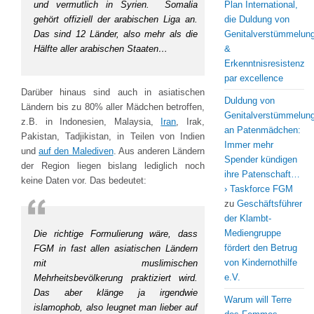
und vermutlich in Syrien. Somalia
Plan International,
gehört offiziell der arabischen Liga an.
die Duldung von
Das sind 12 Länder, also mehr als die
Genitalverstümmelun
Hälfte aller arabischen Staaten…
&
Erkenntnisresistenz
par excellence
Darüber hinaus sind auch in asiatischen
Duldung von
Ländern bis zu 80% aller Mädchen betroffen,
Genitalverstümmelun
z.B. in Indonesien, Malaysia,
Iran
, Irak,
an Patenmädchen:
Pakistan, Tadjikistan, in Teilen von Indien
Immer mehr
und
auf den Malediven
. Aus anderen Ländern
Spender kündigen
der Region liegen bislang lediglich noch
ihre Patenschaft…
keine Daten vor. Das bedeutet:
› Taskforce FGM
zu
Geschäftsführer
der Klambt-
Mediengruppe
Die richtige Formulierung wäre, dass
fördert den Betrug
FGM in fast allen asiatischen Ländern
von Kindernothilfe
mit muslimischen
e.V.
Mehrheitsbevölkerung praktiziert wird.
Das aber klänge ja irgendwie
Warum will Terre
islamophob, also leugnet man lieber auf