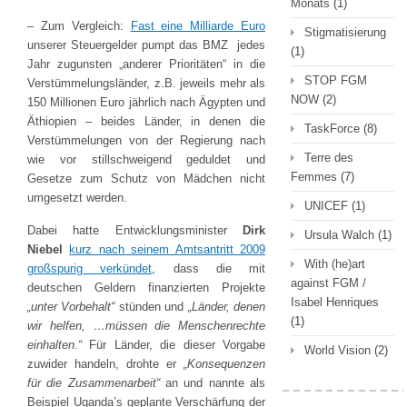
Monats
(1)
– Zum Vergleich:
Fast eine Milliarde Euro
Stigmatisierung
unserer Steuergelder pumpt das BMZ jedes
(1)
Jahr zugunsten „anderer Prioritäten“ in die
STOP FGM
Verstümmelungsländer, z.B. jeweils mehr als
NOW
(2)
150 Millionen Euro jährlich nach Ägypten und
Äthiopien – beides Länder, in denen die
TaskForce
(8)
Verstümmelungen von der Regierung nach
Terre des
wie vor stillschweigend geduldet und
Femmes
(7)
Gesetze zum Schutz von Mädchen nicht
umgesetzt werden.
UNICEF
(1)
Dabei hatte Entwicklungsminister
Dirk
Ursula Walch
(1)
Niebel
kurz nach seinem Amtsantritt 2009
With (he)art
großspurig verkündet
, dass die mit
against FGM /
deutschen Geldern finanzierten Projekte
Isabel Henriques
„unter Vorbehalt“
stünden und
„Länder, denen
(1)
wir helfen, …müssen die Menschenrechte
einhalten.“
Für Länder, die dieser Vorgabe
World Vision
(2)
zuwider handeln, drohte er
„Konsequenzen
für die Zusammenarbeit“
an und nannte als
Beispiel Uganda’s geplante Verschärfung der