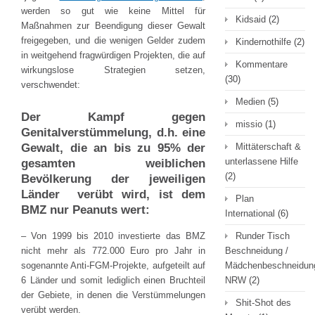
werden so gut wie keine Mittel für
Kidsaid
(2)
Maßnahmen zur Beendigung dieser Gewalt
freigegeben, und die wenigen Gelder zudem
Kindernothilfe
(2)
in weitgehend fragwürdigen Projekten, die auf
Kommentare
wirkungslose Strategien setzen,
(30)
verschwendet:
Medien
(5)
Der Kampf gegen
missio
(1)
Genitalverstümmelung, d.h. eine
Gewalt, die an bis zu 95% der
Mittäterschaft &
unterlassene Hilfe
gesamten weiblichen
(2)
Bevölkerung der jeweiligen
Länder verübt wird, ist dem
Plan
BMZ nur Peanuts wert:
International
(6)
– Von 1999 bis 2010 investierte das BMZ
Runder Tisch
nicht mehr als 772.000 Euro pro Jahr in
Beschneidung /
sogenannte Anti-FGM-Projekte, aufgeteilt auf
Mädchenbeschneidun
6 Länder und somit lediglich einen Bruchteil
NRW
(2)
der Gebiete, in denen die Verstümmelungen
Shit-Shot des
verübt werden.