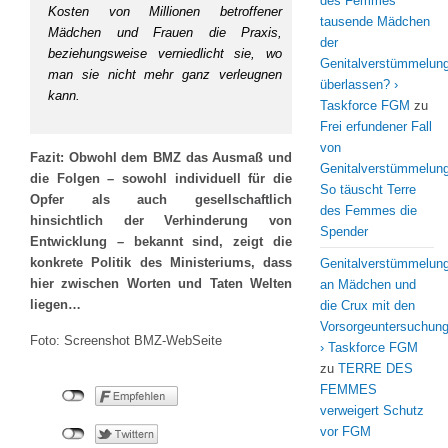
des Femmes
Kosten von Millionen betroffener
tausende Mädchen
Mädchen und Frauen die Praxis,
der
beziehungsweise verniedlicht sie, wo
Genitalverstümmelun
man sie nicht mehr ganz verleugnen
überlassen? ›
kann.
Taskforce FGM
zu
Frei erfundener Fall
von
Fazit: Obwohl dem BMZ das Ausmaß und
Genitalverstümmelung
die Folgen – sowohl individuell für die
So täuscht Terre
Opfer als auch gesellschaftlich
des Femmes die
hinsichtlich der Verhinderung von
Spender
Entwicklung – bekannt sind, zeigt die
konkrete Politik des Ministeriums, dass
Genitalverstümmelun
hier zwischen Worten und Taten Welten
an Mädchen und
liegen…
die Crux mit den
Vorsorgeuntersuchun
Foto: Screenshot BMZ-WebSeite
› Taskforce FGM
zu
TERRE DES
FEMMES
verweigert Schutz
vor FGM