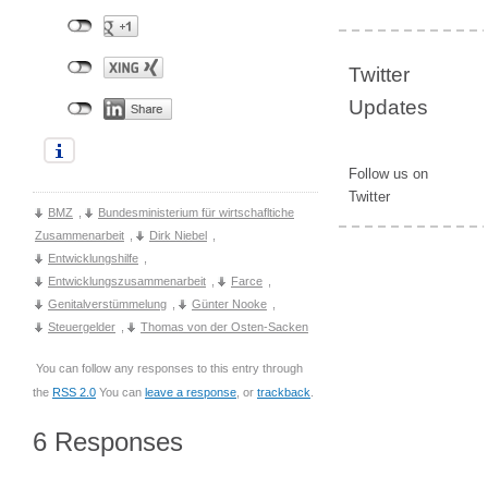
Twitter
Updates
Follow us on
Twitter
BMZ
,
Bundesministerium für wirtschafltiche
Zusammenarbeit
,
Dirk Niebel
,
Entwicklungshilfe
,
Entwicklungszusammenarbeit
,
Farce
,
Genitalverstümmelung
,
Günter Nooke
,
Steuergelder
,
Thomas von der Osten-Sacken
You can follow any responses to this entry through
the
RSS 2.0
You can
leave a response
, or
trackback
.
6 Responses