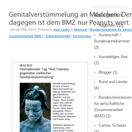
Kategorien
Allgemein
(33)
Januar 28th, 2012 | Posted by
Ines Laufer
in
Allgemein
|
Bundesministerium für wirtsch
Ärzteschaft /
Zusammenarbeit (BMZ)
|
Entwicklungshilfe
|
Kommentare
Bundesärztekammer
(2)
Auswärtiges Amt
(1)
Blogger
(1)
Bund und Länder
(4)
Bundesministerium
für wirtschaftliche
Zusammenarbeit
(BMZ)
(1)
Caritas Schweiz
(1)