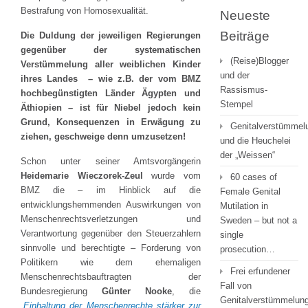
Bestrafung von Homosexualität.
Neueste
Beiträge
Die Duldung der jeweiligen Regierungen
gegenüber der systematischen
(Reise)Blogger
Verstümmelung aller weiblichen Kinder
und der
ihres Landes – wie z.B. der vom BMZ
Rassismus-
hochbegünstigten Länder Ägypten und
Stempel
Äthiopien – ist für Niebel jedoch kein
Grund, Konsequenzen in Erwägung zu
Genitalverstümmel
ziehen, geschweige denn umzusetzen!
und die Heuchelei
der „Weissen“
Schon unter seiner Amtsvorgängerin
Heidemarie Wieczorek-Zeul
wurde vom
60 cases of
BMZ die – im Hinblick auf die
Female Genital
entwicklungshemmenden Auswirkungen von
Mutilation in
Menschenrechtsverletzungen und
Sweden – but not a
Verantwortung gegenüber den Steuerzahlern
single
sinnvolle und berechtigte – Forderung von
prosecution…
Politikern wie dem ehemaligen
Frei erfundener
Menschenrechtsbauftragten der
Fall von
Bundesregierung
Günter Nooke
, die
Genitalverstümmelung
„Einhaltung der Menschenrechte stärker zur