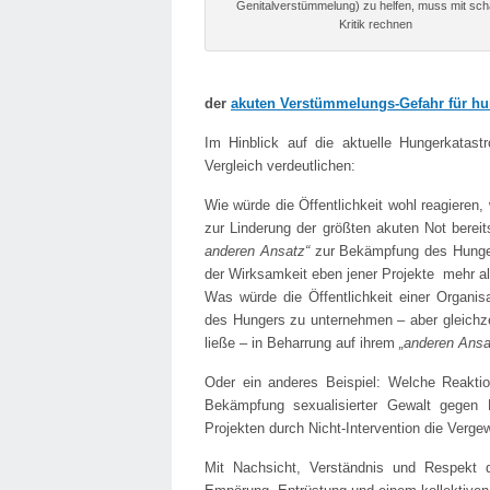
Genitalverstümmelung) zu helfen, muss mit sch
Kritik rechnen
der
akuten Verstümmelungs-Gefahr für h
Im Hinblick auf die aktuelle Hungerkatast
Vergleich verdeutlichen:
Wie würde die Öffentlichkeit wohl reagieren,
zur Linderung der größten akuten Not bereit
anderen Ansatz“
zur Bekämpfung des Hungers
der Wirksamkeit eben jener Projekte mehr al
Was würde die Öffentlichkeit einer Organis
des Hungers zu unternehmen – aber gleichze
ließe – in Beharrung auf ihrem
„anderen Ansa
Oder ein anderes Beispiel: Welche Reaktion
Bekämpfung sexualisierter Gewalt gegen 
Projekten durch Nicht-Intervention die Verge
Mit Nachsicht, Verständnis und Respekt d