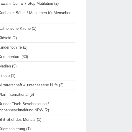
Jawahir Cumar / Stop Mutilation
(2)
Karlheinz Böhm / Menschen für Menschen
Katholische Kirche
(1)
Kidsaid
(2)
Kindernothilfe
(2)
Kommentare
(30)
Medien
(5)
missio
(1)
Mittäterschaft & unterlassene Hilfe
(2)
Plan International
(6)
Runder Tisch Beschneidung /
dchenbeschneidung NRW
(2)
Shit-Shot des Monats
(1)
Stigmatisierung
(1)