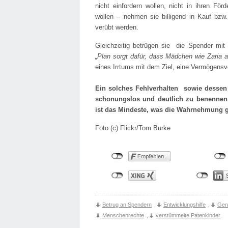
nicht einfordern wollen, nicht in ihren För
wollen – nehmen sie billigend in Kauf bzw.
verübt werden.
Gleichzeitig betrügen sie die Spender mi
„Plan sorgt dafür, dass Mädchen wie Zaria
eines Irrtums mit dem Ziel, eine Vermögensv
Ein solches Fehlverhalten sowie dessen F
schonungslos und deutlich zu benennen,
ist das Mindeste, was die Wahrnehmung ge
Foto (c) Flickr/Tom Burke
Betrug an Spendern
,
Entwicklungshilfe
,
Gen
Menschenrechte
,
verstümmelte Patenkinder