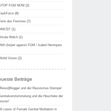
STOP FGM NOW
(2)
TaskForce
(8)
Terre des Femmes
(7)
UNICEF
(1)
Ursula Walch
(1)
With (he)art against FGM / Isabel Henriques
World Vision
(2)
ueste Beiträge
(Reise)Blogger und der Rassismus-Stempel
Genitalverstümmelung und die Heuchelei der
issen“
60 cases of Female Genital Mutilation in