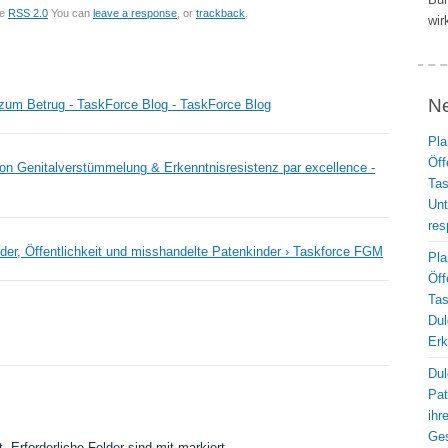
he
RSS 2.0
You can
leave a response
, or
trackback
.
wir
N
fe zum Betrug - TaskForce Blog - TaskForce Blog
Pla
Öff
 von Genitalverstümmelung & Erkenntnisresistenz par excellence -
Ta
Unt
res
nder, Öffentlichkeit und misshandelte Patenkinder › Taskforce FGM
Pla
Öff
Ta
Dul
Erk
Dul
Pat
ihr
Ges
t.
Erforderliche Felder sind mit
markiert