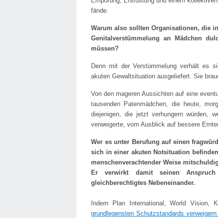
Empörung, Entrüstung und einem kollektiven 
fände.
Warum also sollten Organisationen, die i
Genitalverstümmelung an Mädchen duld
müssen?
Denn mit der Verstümmelung verhält es s
akuten Gewaltsituation ausgeliefert. Sie br
Von den mageren Aussichten auf eine eventuel
tausenden Patenmädchen, die heute, mor
diejenigen, die jetzt verhungern würden, 
verweigerte, vom Ausblick auf bessere Ernt
Wer es unter Berufung auf einen fragwür
sich in einer akuten Notsituation befind
menschenverachtender Weise mitschuldig a
Er verwirkt damit seinen Anspruch
gleichberechtigtes Nebeneinander.
Indem Plan International, World Vision,
grundlegensten Schutzstandards verweiger