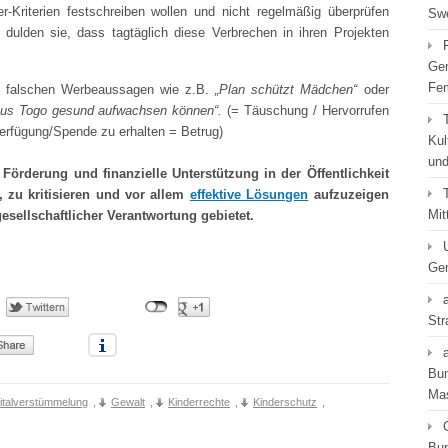
der-Kriterien festschreiben wollen und nicht regelmäßig überprüfen
Swe
 dulden sie, dass tagtäglich diese Verbrechen in ihren Projekten
Gen
Fe
t falschen Werbeaussagen wie z.B.
„Plan schützt Mädchen“
oder
 aus Togo gesund aufwachsen können“.
(= Täuschung / Hervorrufen
erfügung/Spende zu erhalten = Betrug)
Kul
und
örderung und finanzielle Unterstützung in der Öffentlichkeit
 zu kritisieren und vor allem
effektive Lösungen
aufzuzeigen
Mit
sellschaftlicher Verantwortung gebietet.
Gen
Str
Bun
Ma
italverstümmelung
,
Gewalt
,
Kinderrechte
,
Kinderschutz
,
Bun