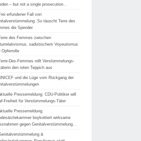
den – but not a single prosecution…
Frei erfundener Fall von
italverstümmelung: So täuscht Terre des
mmes die Spender
Terre des Femmes zwischen
turrelativismus, sadistischem Voyeurismus
 Opferrolle
Terre-Des-Femmes rollt Verstümmelungs-
täterin den roten Teppich aus
UNICEF und die Lüge vom Rückgang der
italverstümmelungen
aktuelle Pressemeldung: CDU-Politiker will
af-Freiheit für Verstümmelungs-Täter
aktuelle Pressemeldung:
desärztekammer boykottiert wirksame
ssnahmen gegen Genitalverstümmelung…
Genitalverstümmelung &
desärztekammer: Populismus statt