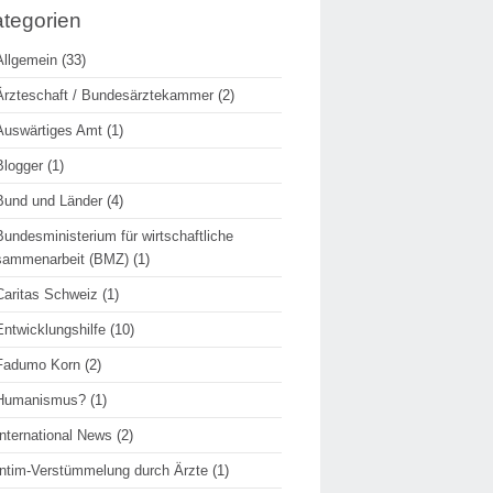
tegorien
Allgemein
(33)
Ärzteschaft / Bundesärztekammer
(2)
Auswärtiges Amt
(1)
Blogger
(1)
Bund und Länder
(4)
Bundesministerium für wirtschaftliche
sammenarbeit (BMZ)
(1)
Caritas Schweiz
(1)
Entwicklungshilfe
(10)
Fadumo Korn
(2)
Humanismus?
(1)
International News
(2)
Intim-Verstümmelung durch Ärzte
(1)