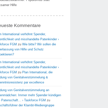
ksamer Hilfe
eueste Kommentare
n International verhöhnt Spender,
entlichkeit und misshandelte Patenkinder ›
skforce FGM
zu
Wie bitte? Wir sollen die
erlassung von Hilfe und Schutz
pektieren?
n International verhöhnt Spender,
entlichkeit und misshandelte Patenkinder ›
skforce FGM
zu
Plan International, die
dung von Genitalverstümmelung &
enntnisresistenz par excellence
dung von Genitalverstümmelung an
enmädchen: Immer mehr Spender kündigen
e Patenschaft… › Taskforce FGM
zu
chäftsführer der Klambt-Mediengruppe