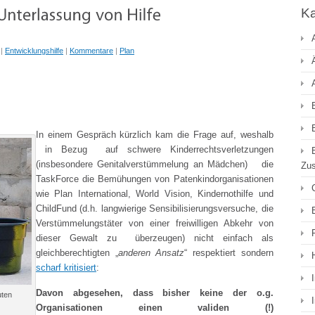
Ka
|
Entwicklungshilfe
|
Kommentare
|
Plan
In einem Gespräch kürzlich kam die Frage auf, weshalb
in Bezug auf schwere Kinderrechtsverletzungen
(insbesondere Genitalverstümmelung an Mädchen) die
Zu
TaskForce die Bemühungen von Patenkindorganisationen
wie Plan International, World Vision, Kindernothilfe und
ChildFund (d.h. langwierige Sensibilisierungsversuche, die
Verstümmelungstäter von einer freiwilligen Abkehr von
dieser Gewalt zu überzeugen) nicht einfach als
gleichberechtigten „
anderen Ansatz
“ respektiert sondern
scharf kritisiert
:
Davon abgesehen, dass bisher keine der o.g.
uten
Organisationen einen validen (!)