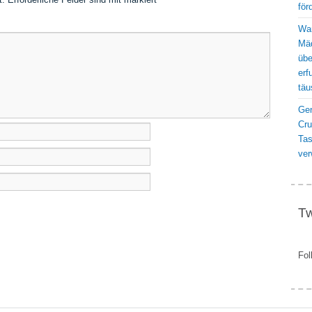
för
War
Mäd
übe
erf
täu
Gen
Cru
Ta
ver
Tw
Fol