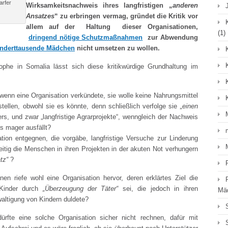
arfer
Wirksamkeitsnachweis ihres langfristigen „
anderen
Ansatzes
“ zu erbringen vermag, gründet die Kritik vor
allem auf der Haltung dieser Organisationen,
(1)
dringend nötige Schutzmaßnahmen
zur Abwendung
underttausende Mädchen
nicht umsetzen zu wollen.
rophe in Somalia lässt sich diese kritikwürdige Grundhaltung im
 wenn eine Organisation verkündete, sie wolle keine Nahrungsmittel
stellen, obwohl sie es könnte, denn schließlich verfolge sie
„einen
, und zwar „langfristige Agrarprojekte“, wenngleich der Nachweis
s mager ausfällt?
ation entgegnen, die vorgäbe, langfristige Versuche zur Linderung
itig die Menschen in ihren Projekten in der akuten Not verhungern
tz“
?
en riefe wohl eine Organisation hervor, deren erklärtes Ziel die
Kinder durch
„Überzeugung der Täter“
sei, die jedoch in ihren
Mä
waltigung von Kindern duldete?
ürfte eine solche Organisation sicher nicht rechnen, dafür mit