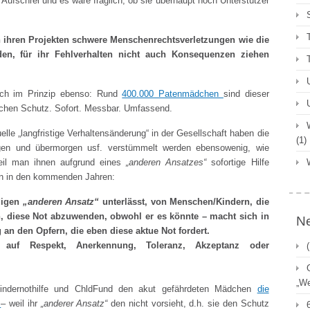
Aufschrei und es wäre fraglich, ob sie überhaupt noch Unterstützer
n ihren Projekten schwere Menschenrechtsverletzungen wie die
en, für ihr Fehlverhalten nicht auch Konsequenzen ziehen
ich im Prinzip ebenso: Rund
400.000 Patenmädchen
sind dieser
auchen Schutz. Sofort. Messbar. Umfassend.
le „langfristige Verhaltensänderung“ in der Gesellschaft haben die
(1)
gen und übermorgen usf. verstümmelt werden ebensowenig, wie
weil man ihnen aufgrund eines
„anderen Ansatzes“
sofortige Hilfe
en in den kommenden Jahren:
digen
„anderen Ansatz“
unterlässt, von Menschen/Kindern, die
en, diese Not abzuwenden, obwohl er es könnte – macht sich in
Ne
n den Opfern, die eben diese aktue Not fordert.
 auf Respekt, Anerkennung, Toleranz, Akzeptanz oder
„We
 Kindernothilfe und ChldFund den akut gefährdeten Mädchen
die
n
– weil ihr
„anderer Ansatz“
den nicht vorsieht, d.h. sie den Schutz