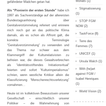
Monats
(1)
gefährdeter Mädchen getan hat.
Stigmatisierung
Als “Pionierin der ersten Stunde”
habe ich
(1)
1997 als Sachverständige auf der allerersten
Bundestagsanhörung über
STOP FGM
Genitalverstümmelung referiert und erinnere
NOW
(2)
mich noch gut an das politische Klima
TaskForce
(8)
damals, als es schon als Affront galt, die
korrekte Terminologie
Terre des
“Genitalverstümmelung” zu verwenden und
Femmes
(7)
das Thema nur schwer aus dem
UNICEF
(1)
Klammergriff der Kulturrelativisten zu
befreien war, die dieses Gewaltverbrechen
Ursula Walch
(1)
als “identitätsstiftendes Initiationsritual”
With (he)art
feierten und sofort “Kulturimperialismus”
against FGM /
schrien, wenn westliche Kritiker allein die
Isabel Henriques
Klassifizierung “Menschenrechtsverletzung”
(1)
vornahmen…
World Vision
(2)
Heute ist im kollektiven Bewusstsein unserer
Gesellschaft – einschließlich unserer
Politiker – die Wahrnehmung von