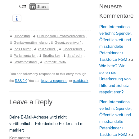
Neueste
Kommentare
Plan International
verhöhnt Spender,
Bundestag
,
Duldung von Gewaltverbrechen
,
Öffentlichkeit und
Genitalverstümmelung
,
Gesetzesentwurf
,
misshandelte
Ines Laufer
,
kein Schutz
,
Kinderschutz
,
Patenkinder ›
Parlamentarier
,
Strafbarkeit
,
Strafrecht
,
Taskforce FGM
zu
Straftatbestand
,
verfehlte Politik
Wie bitte? Wir
sollen die
You can follow any responses to this entry through
Unterlassung von
the
RSS 2.0
You can
leave a response
, or
trackback
.
Hilfe und Schutz
respektieren?
Leave a Reply
Plan International
verhöhnt Spender,
Öffentlichkeit und
Deine E-Mail-Adresse wird nicht
misshandelte
veröffentlicht.
Erforderliche Felder sind mit
Patenkinder ›
markiert
Taskforce FGM
zu
Kommentar