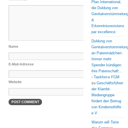
Plan International,
die Duldung von
Genitalverstümmelun
&
Erkenntnisresistenz
par excellence
Duldung von
Name
Genitalverstümmelun
an Patenmädchen:
Immer mehr
E-Mail-Adresse
Spender kündigen
ihre Patenschaft…
› Taskforce FGM
Website
zu
Geschäftsführer
der Klambt-
Mediengruppe
fördert den Betrug
von Kindernothilfe
e.V.
Warum will Terre