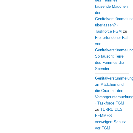
des Femmes
tausende Mädchen
der
Genitalverstümmelun
überlassen? ›
Taskforce FGM
zu
Frei erfundener Fall
von
Genitalverstümmelung
So täuscht Terre
des Femmes die
Spender
Genitalverstümmelun
an Mädchen und
die Crux mit den
Vorsorgeuntersuchun
› Taskforce FGM
zu
TERRE DES
FEMMES
verweigert Schutz
vor FGM