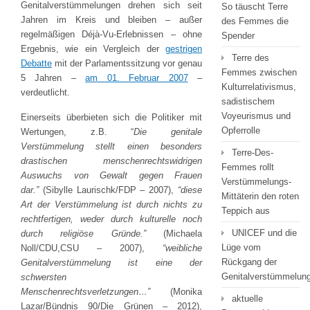
Genitalverstümmelungen drehen sich seit
So täuscht Terre
Jahren im Kreis und bleiben – außer
des Femmes die
regelmäßigen Déjà-Vu-Erlebnissen – ohne
Spender
Ergebnis, wie ein Vergleich der
gestrigen
Terre des
Debatte
mit der Parlamentssitzung vor genau
Femmes zwischen
5 Jahren –
am 01. Februar 2007
–
Kulturrelativismus,
verdeutlicht.
sadistischem
Voyeurismus und
Einerseits überbieten sich die Politiker mit
Opferrolle
Wertungen, z.B. “
Die genitale
Verstümmelung stellt einen besonders
Terre-Des-
drastischen menschenrechtswidrigen
Femmes rollt
Auswuchs von Gewalt gegen Frauen
Verstümmelungs-
dar.”
(Sibylle Laurischk/FDP – 2007),
“diese
Mittäterin den roten
Art der Verstümmelung ist durch nichts zu
Teppich aus
rechtfertigen, weder durch kulturelle noch
UNICEF und die
durch religiöse Gründe.”
(Michaela
Lüge vom
Noll/CDU,CSU – 2007),
“weibliche
Rückgang der
Genitalverstümmelung ist eine der
Genitalverstümmelun
schwersten
Menschenrechtsverletzungen…”
(Monika
aktuelle
Lazar/Bündnis 90/Die Grünen – 2012),