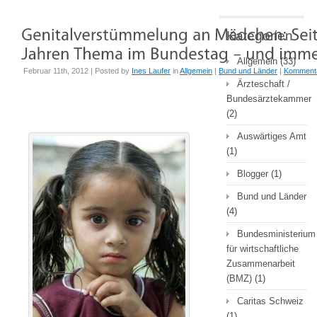
Kategorien
Allgemein
(33)
Februar 11th, 2012 | Posted by
Ines Laufer
in
Allgemein
|
Bund und Länder
|
Komment
Ärzteschaft /
Bundesärztekammer
(2)
Auswärtiges Amt
(1)
Blogger
(1)
Bund und Länder
(4)
Bundesministerium
für wirtschaftliche
Zusammenarbeit
(BMZ)
(1)
Caritas Schweiz
(1)