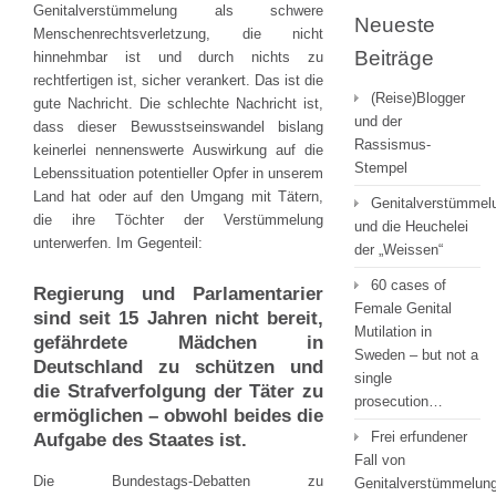
Genitalverstümmelung als schwere
Neueste
Menschenrechtsverletzung, die nicht
Beiträge
hinnehmbar ist und durch nichts zu
rechtfertigen ist, sicher verankert. Das ist die
(Reise)Blogger
gute Nachricht. Die schlechte Nachricht ist,
und der
dass dieser Bewusstseinswandel bislang
Rassismus-
keinerlei nennenswerte Auswirkung auf die
Stempel
Lebenssituation potentieller Opfer in unserem
Land hat oder auf den Umgang mit Tätern,
Genitalverstümmel
die ihre Töchter der Verstümmelung
und die Heuchelei
unterwerfen. Im Gegenteil:
der „Weissen“
60 cases of
Regierung und Parlamentarier
Female Genital
sind seit 15 Jahren nicht bereit,
Mutilation in
gefährdete Mädchen in
Sweden – but not a
Deutschland zu schützen und
single
die Strafverfolgung der Täter zu
prosecution…
ermöglichen – obwohl beides die
Frei erfundener
Aufgabe des Staates ist.
Fall von
Die Bundestags-Debatten zu
Genitalverstümmelung