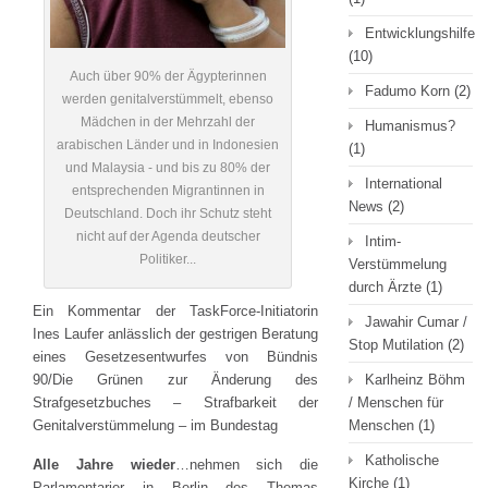
Entwicklungshilfe
(10)
Auch über 90% der Ägypterinnen
Fadumo Korn
(2)
werden genitalverstümmelt, ebenso
Mädchen in der Mehrzahl der
Humanismus?
arabischen Länder und in Indonesien
(1)
und Malaysia - und bis zu 80% der
International
entsprechenden Migrantinnen in
News
(2)
Deutschland. Doch ihr Schutz steht
nicht auf der Agenda deutscher
Intim-
Politiker...
Verstümmelung
durch Ärzte
(1)
Ein Kommentar der TaskForce-Initiatorin
Jawahir Cumar /
Ines Laufer anlässlich der gestrigen Beratung
Stop Mutilation
(2)
eines Gesetzesentwurfes von Bündnis
90/Die Grünen zur Änderung des
Karlheinz Böhm
Strafgesetzbuches – Strafbarkeit der
/ Menschen für
Genitalverstümmelung – im Bundestag
Menschen
(1)
Katholische
Alle Jahre wieder
…nehmen sich die
Kirche
(1)
Parlamentarier in Berlin des Themas