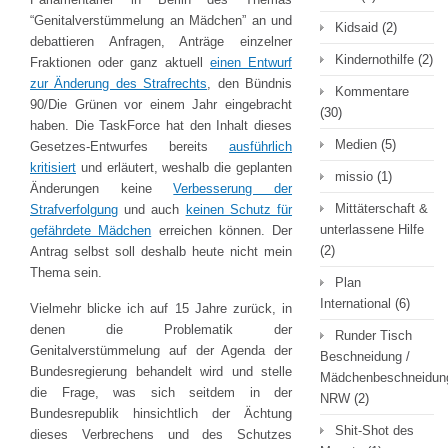
“Genitalverstümmelung an Mädchen” an und
Kidsaid
(2)
debattieren Anfragen, Anträge einzelner
Kindernothilfe
(2)
Fraktionen oder ganz aktuell
einen Entwurf
zur Änderung des Strafrechts
, den Bündnis
Kommentare
90/Die Grünen vor einem Jahr eingebracht
(30)
haben. Die TaskForce hat den Inhalt dieses
Medien
(5)
Gesetzes-Entwurfes bereits
ausführlich
kritisiert
und erläutert, weshalb die geplanten
missio
(1)
Änderungen keine
Verbesserung der
Mittäterschaft &
Strafverfolgung
und auch
keinen Schutz für
unterlassene Hilfe
gefährdete Mädchen
erreichen können. Der
(2)
Antrag selbst soll deshalb heute nicht mein
Thema sein.
Plan
International
(6)
Vielmehr blicke ich auf 15 Jahre zurück, in
denen die Problematik der
Runder Tisch
Genitalverstümmelung auf der Agenda der
Beschneidung /
Bundesregierung behandelt wird und stelle
Mädchenbeschneidun
die Frage, was sich seitdem in der
NRW
(2)
Bundesrepublik hinsichtlich der Ächtung
Shit-Shot des
dieses Verbrechens und des Schutzes