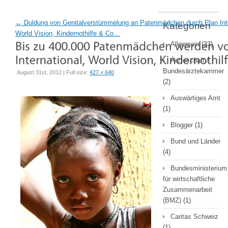
←
Duldung von Genitalverstümmelung an Patenmädchen durch Plan Inte
Kategorien
World Vision, Kindernothilfe & Co…
Allgemein
(33)
Ärzteschaft /
Bundesärztekammer
August 31st, 2012 | Full size:
427 × 640
(2)
Auswärtiges Amt
(1)
Blogger
(1)
Bund und Länder
(4)
Bundesministerium
für wirtschaftliche
Zusammenarbeit
(BMZ)
(1)
Caritas Schweiz
(1)