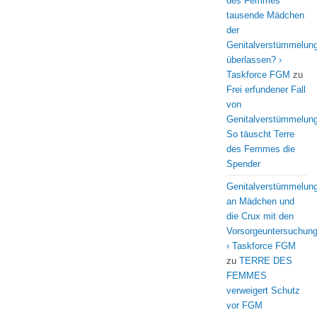
des Femmes
tausende Mädchen
der
Genitalverstümmelun
überlassen? ›
Taskforce FGM
zu
Frei erfundener Fall
von
Genitalverstümmelung
So täuscht Terre
des Femmes die
Spender
Genitalverstümmelun
an Mädchen und
die Crux mit den
Vorsorgeuntersuchun
› Taskforce FGM
zu
TERRE DES
FEMMES
verweigert Schutz
vor FGM