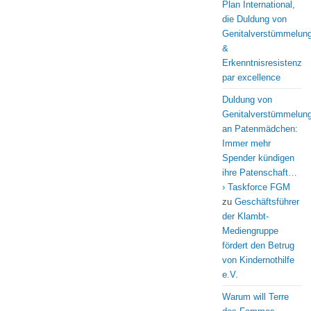
Plan International,
die Duldung von
Genitalverstümmelun
&
Erkenntnisresistenz
par excellence
Duldung von
Genitalverstümmelun
an Patenmädchen:
Immer mehr
Spender kündigen
ihre Patenschaft…
› Taskforce FGM
zu
Geschäftsführer
der Klambt-
Mediengruppe
fördert den Betrug
von Kindernothilfe
e.V.
Warum will Terre