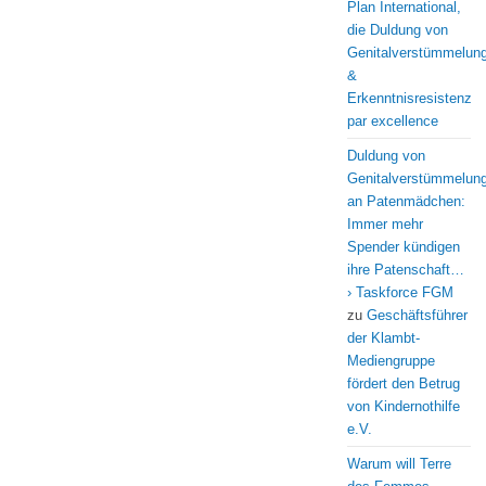
Plan International,
die Duldung von
Genitalverstümmelun
&
Erkenntnisresistenz
par excellence
Duldung von
Genitalverstümmelun
an Patenmädchen:
Immer mehr
Spender kündigen
ihre Patenschaft…
› Taskforce FGM
zu
Geschäftsführer
der Klambt-
Mediengruppe
fördert den Betrug
von Kindernothilfe
e.V.
Warum will Terre