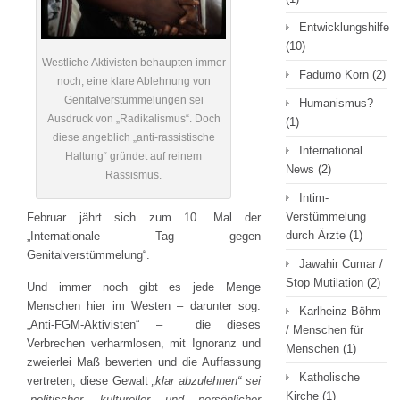
Entwicklungshilfe
(10)
Westliche Aktivisten behaupten immer
Fadumo Korn
(2)
noch, eine klare Ablehnung von
Genitalverstümmelungen sei
Humanismus?
Ausdruck von „Radikalismus“. Doch
(1)
diese angeblich „anti-rassistische
International
Haltung“ gründet auf reinem
News
(2)
Rassismus.
Intim-
Verstümmelung
Februar jährt sich zum 10. Mal der
durch Ärzte
(1)
„Internationale Tag gegen
Genitalverstümmelung“.
Jawahir Cumar /
Stop Mutilation
(2)
Und immer noch gibt es jede Menge
Menschen hier im Westen – darunter sog.
Karlheinz Böhm
„Anti-FGM-Aktivisten“ – die dieses
/ Menschen für
Verbrechen verharmlosen, mit Ignoranz und
Menschen
(1)
zweierlei Maß bewerten und die Auffassung
Katholische
vertreten, diese Gewalt
„klar abzulehnen“ sei
Kirche
(1)
„politischer, kultureller und persönlicher