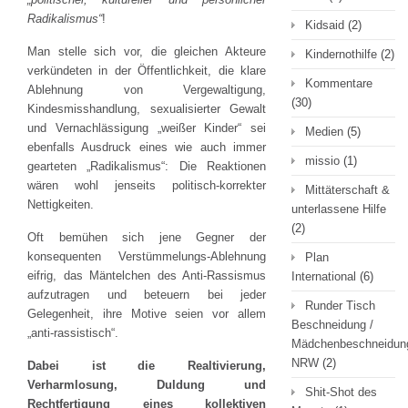
Radikalismus“
!
Kidsaid
(2)
Man stelle sich vor, die gleichen Akteure
Kindernothilfe
(2)
verkündeten in der Öffentlichkeit, die klare
Kommentare
Ablehnung von Vergewaltigung,
(30)
Kindesmisshandlung, sexualisierter Gewalt
und Vernachlässigung „weißer Kinder“ sei
Medien
(5)
ebenfalls Ausdruck eines wie auch immer
missio
(1)
gearteten „Radikalismus“: Die Reaktionen
wären wohl jenseits politisch-korrekter
Mittäterschaft &
Nettigkeiten.
unterlassene Hilfe
(2)
Oft bemühen sich jene Gegner der
konsequenten Verstümmelungs-Ablehnung
Plan
eifrig, das Mäntelchen des Anti-Rassismus
International
(6)
aufzutragen und beteuern bei jeder
Runder Tisch
Gelegenheit, ihre Motive seien vor allem
Beschneidung /
„anti-rassistisch“.
Mädchenbeschneidun
NRW
(2)
Dabei ist die Realtivierung,
Verharmlosung, Duldung und
Shit-Shot des
Rechtfertigung eines kollektiven