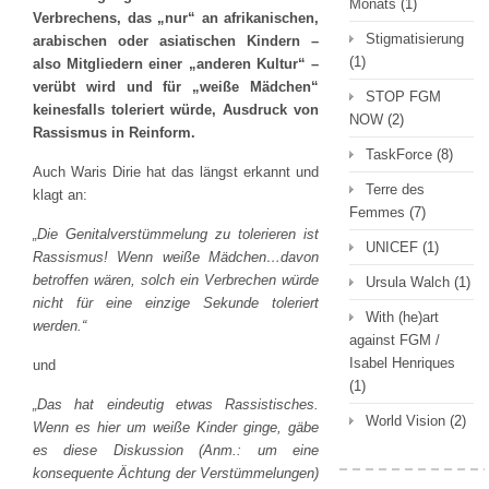
Monats
(1)
Verbrechens, das „nur“ an afrikanischen,
Stigmatisierung
arabischen oder asiatischen Kindern –
(1)
also Mitgliedern einer „anderen Kultur“ –
verübt wird und für „weiße Mädchen“
STOP FGM
keinesfalls toleriert würde, Ausdruck von
NOW
(2)
Rassismus in Reinform.
TaskForce
(8)
Auch Waris Dirie hat das längst erkannt und
Terre des
klagt an:
Femmes
(7)
„Die Genitalverstümmelung zu tolerieren ist
UNICEF
(1)
Rassismus! Wenn weiße Mädchen…davon
betroffen wären, solch ein Verbrechen würde
Ursula Walch
(1)
nicht für eine einzige Sekunde toleriert
With (he)art
werden.“
against FGM /
Isabel Henriques
und
(1)
„Das hat eindeutig etwas Rassistisches.
World Vision
(2)
Wenn es hier um weiße Kinder ginge, gäbe
es diese Diskussion (Anm.: um eine
konsequente Ächtung der Verstümmelungen)