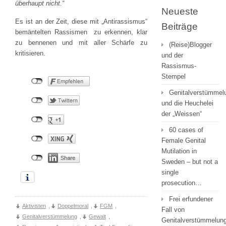
überhaupt nicht.“
Neueste
Es ist an der Zeit, diese mit „Antirassismus“
Beiträge
bemäntelten Rassismen zu erkennen, klar
zu bennenen und mit aller Schärfe zu
(Reise)Blogger
kritisieren.
und der
Rassismus-
Stempel
Genitalverstümmel
und die Heuchelei
der „Weissen“
60 cases of
Female Genital
Mutilation in
Sweden – but not a
single
prosecution…
Frei erfundener
Aktivisten
,
Doppelmoral
,
FGM
,
Fall von
Genitalverstümmelung
,
Gewalt
,
Genitalverstümmelung