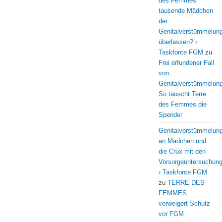
des Femmes
tausende Mädchen
der
Genitalverstümmelun
überlassen? ›
Taskforce FGM
zu
Frei erfundener Fall
von
Genitalverstümmelung
So täuscht Terre
des Femmes die
Spender
Genitalverstümmelun
an Mädchen und
die Crux mit den
Vorsorgeuntersuchun
› Taskforce FGM
zu
TERRE DES
FEMMES
verweigert Schutz
vor FGM