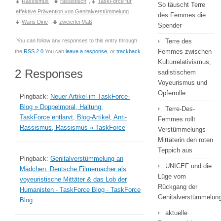
Rassismus
,
rassistisch
,
TaskForce für
So täuscht Terre
effektive Prävention von Genitalverstümmelung
,
des Femmes die
Waris Dirie
,
zweierlei Maß
Spender
You can follow any responses to this entry through
Terre des
Femmes zwischen
the
RSS 2.0
You can
leave a response
, or
trackback
.
Kulturrelativismus,
2 Responses
sadistischem
Voyeurismus und
Opferrolle
Pingback:
Neuer Artikel im TaskForce-
Blog » Doppelmoral, Haltung,
Terre-Des-
TaskForce entlarvt, Blog-Artikel, Anti-
Femmes rollt
Rassismus, Rassismus » TaskForce
Verstümmelungs-
Mittäterin den roten
Teppich aus
Pingback:
Genitalverstümmelung an
UNICEF und die
Mädchen: Deutsche Filmemacher als
Lüge vom
voyeuristische Mittäter & das Lob der
Rückgang der
Humanisten - TaskForce Blog - TaskForce
Genitalverstümmelun
Blog
aktuelle