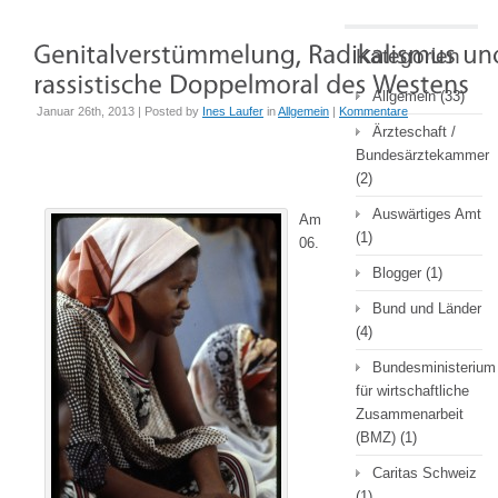
Kategorien
Allgemein
(33)
Januar 26th, 2013 | Posted by
Ines Laufer
in
Allgemein
|
Kommentare
Ärzteschaft /
Bundesärztekammer
(2)
Auswärtiges Amt
Am
(1)
06.
Blogger
(1)
Bund und Länder
(4)
Bundesministerium
für wirtschaftliche
Zusammenarbeit
(BMZ)
(1)
Caritas Schweiz
(1)