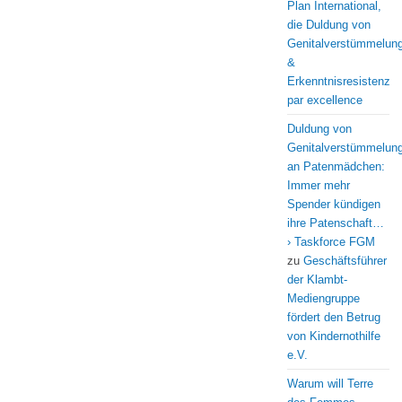
Plan International,
die Duldung von
Genitalverstümmelun
&
Erkenntnisresistenz
par excellence
Duldung von
Genitalverstümmelun
an Patenmädchen:
Immer mehr
Spender kündigen
ihre Patenschaft…
› Taskforce FGM
zu
Geschäftsführer
der Klambt-
Mediengruppe
fördert den Betrug
von Kindernothilfe
e.V.
Warum will Terre