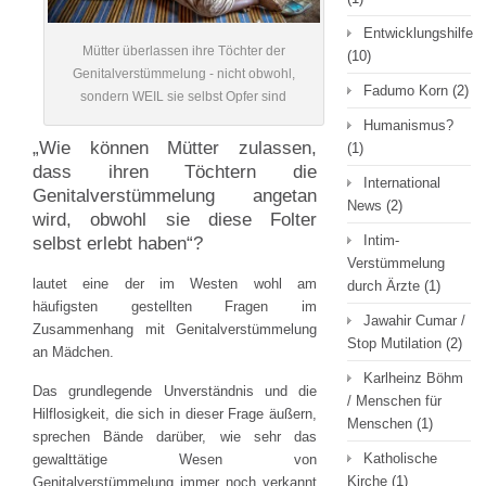
Entwicklungshilfe
Mütter überlassen ihre Töchter der
(10)
Genitalverstümmelung - nicht obwohl,
Fadumo Korn
(2)
sondern WEIL sie selbst Opfer sind
Humanismus?
„Wie können Mütter zulassen,
(1)
dass ihren Töchtern die
International
Genitalverstümmelung angetan
News
(2)
wird, obwohl sie diese Folter
Intim-
selbst erlebt haben“?
Verstümmelung
lautet eine der im Westen wohl am
durch Ärzte
(1)
häufigsten gestellten Fragen im
Jawahir Cumar /
Zusammenhang mit Genitalverstümmelung
Stop Mutilation
(2)
an Mädchen.
Karlheinz Böhm
Das grundlegende Unverständnis und die
/ Menschen für
Hilflosigkeit, die sich in dieser Frage äußern,
Menschen
(1)
sprechen Bände darüber, wie sehr das
Katholische
gewalttätige Wesen von
Kirche
(1)
Genitalverstümmelung immer noch verkannt