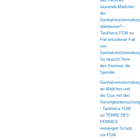
des Femmes
tausende Mädchen
der
Genitalverstümmelun
überlassen? ›
Taskforce FGM
zu
Frei erfundener Fall
von
Genitalverstümmelung
So täuscht Terre
des Femmes die
Spender
Genitalverstümmelun
an Mädchen und
die Crux mit den
Vorsorgeuntersuchun
› Taskforce FGM
zu
TERRE DES
FEMMES
verweigert Schutz
vor FGM