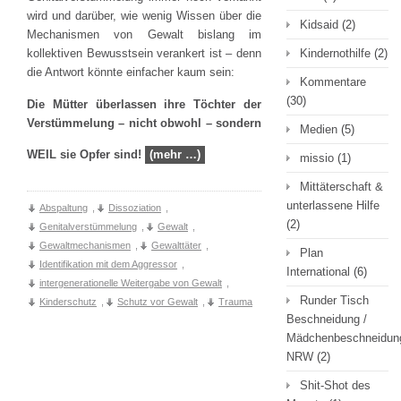
wird und darüber, wie wenig Wissen über die
Kidsaid
(2)
Mechanismen von Gewalt bislang im
Kindernothilfe
(2)
kollektiven Bewusstsein verankert ist – denn
die Antwort könnte einfacher kaum sein:
Kommentare
(30)
Die Mütter überlassen ihre Töchter der
Verstümmelung – nicht
obwohl – sondern
Medien
(5)
WEIL sie Opfer sind!
(mehr …)
missio
(1)
Mittäterschaft &
unterlassene Hilfe
Abspaltung
,
Dissoziation
,
(2)
Genitalverstümmelung
,
Gewalt
,
Gewaltmechanismen
,
Gewalttäter
,
Plan
Identifikation mit dem Aggressor
,
International
(6)
intergenerationelle Weitergabe von Gewalt
,
Runder Tisch
Kinderschutz
,
Schutz vor Gewalt
,
Trauma
Beschneidung /
Mädchenbeschneidun
NRW
(2)
Shit-Shot des