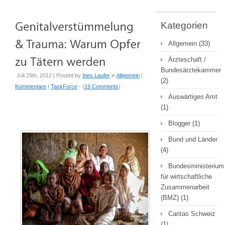
Kategorien
Allgemein
(33)
Ärzteschaft /
Bundesärztekammer
Juli 29th, 2012 | Posted by
Ines Laufer
in
Allgemein
|
(2)
Kommentare
|
TaskForce
- (
19 Comments
)
Auswärtiges Amt
(1)
Blogger
(1)
Bund und Länder
(4)
Bundesministerium
für wirtschaftliche
Zusammenarbeit
(BMZ)
(1)
Caritas Schweiz
(1)